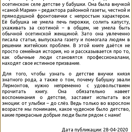
осетинском селе детстве у бабушки. Она была внучкой
«самой Марии» – редактора районной газеты, честной и
прямодушной фронтовички с непростым характером.
Её бабушка не умела печь пирожки, солить капусту,
ухаживать за скотиной – в общем, не умела быть
обычной осетинской женщиной. Зато она увлеченно
писала статьи, выпускала газету и помогала людям в
решении житейских проблем. В этой книге даётся не
просто семейная история, но и рассказывается про то,
как обычные люди становятся профессионалами,
находят свое истинное призвание.
Для того, чтобы узнать о детстве внучки князя
знатного рода, а также о том, почему бабушку звали
Лермонтов, нужно непременно с удовольствием
прочитать книгу. Она обязательно навеет
воспоминания о детстве, заставит испытать все
эмоции: от улыбки – до слёз. Ведь только во взрослом
возрасте мы понимаем, какое чудесное было детство,
какие прекрасные добрые люди были рядом с нами!
Дата публикации:
28-04-2020