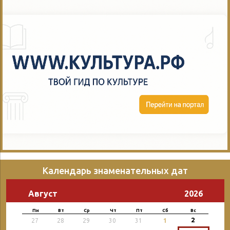
Календарь знаменательных дат
Август
2026
Пн
Вт
Ср
Чт
Пт
Сб
Вс
2
27
28
29
30
31
1