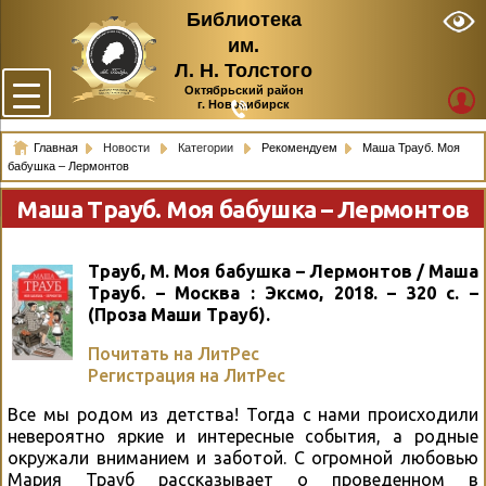
Библиотека
им.
Л. Н. Толстого
Октябрьский район
г. Новосибирск
Главная
Новости
Категории
Рекомендуем
Маша Трауб. Моя
бабушка – Лермонтов
Маша Трауб. Моя бабушка – Лермонтов
Трауб, М. Моя бабушка – Лермонтов / Маша
Трауб. – Москва : Эксмо, 2018. – 320 с. –
(Проза Маши Трауб).
Почитать на ЛитРес
Регистрация на ЛитРес
Все мы родом из детства! Тогда с нами происходили
невероятно яркие и интересные события, а родные
окружали вниманием и заботой. С огромной любовью
Мария Трауб рассказывает о проведенном в