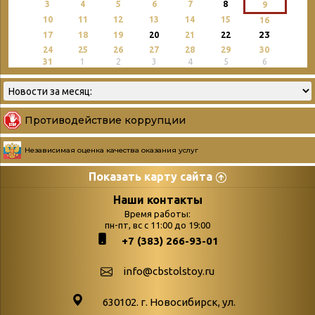
3
4
5
6
7
8
9
10
11
12
13
14
15
16
23
17
18
19
20
21
22
24
25
26
27
28
29
30
31
1
2
3
4
5
6
Противодействие коррупции
Независимая оценка качества оказания услуг
Показать карту сайта
Страницы
Категории
Наши контакты
Время работы:
Главная
пн-пт, вс с 11:00 до 19:00
Бюллетень новых
+7 (383) 266-93-01
podvedenie-itogov-festivalya-
поступлений
paskhalnaya-palitra
Война. Народ.
info@cbstolstoy.ru
Друзья фестиваля и библиотеки
Победа.
630102. г. Новосибирск, ул.
Антикоррупция
«Истории