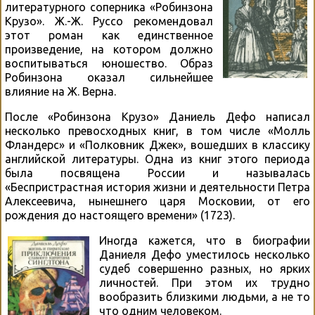
литературного соперника «Робинзона
Крузо». Ж.-Ж. Руссо рекомендовал
этот роман как единственное
произведение, на котором должно
воспитываться юношество. Образ
Робинзона оказал сильнейшее
влияние на Ж. Верна.
После «Робинзона Крузо» Даниель Дефо написал
несколько превосходных книг, в том числе «Молль
Фландерс» и «Полковник Джек», вошедших в классику
английской литературы. Одна из книг этого периода
была посвящена России и называлась
«Беспристрастная история жизни и деятельности Петра
Алексеевича, нынешнего царя Московии, от его
рождения до настоящего времени» (1723).
Иногда кажется, что в биографии
Даниеля Дефо уместилось несколько
судеб совершенно разных, но ярких
личностей. При этом их трудно
вообразить близкими людьми, а не то
что одним человеком.