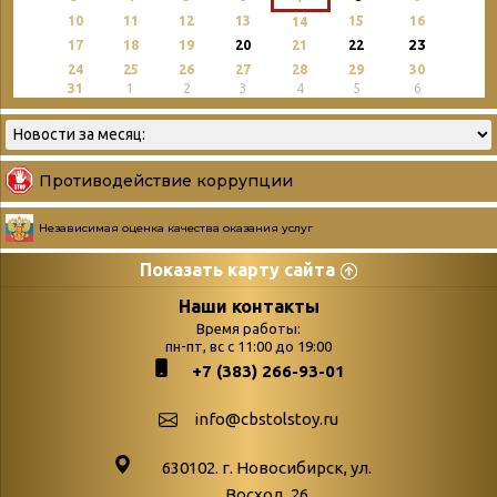
10
11
12
13
15
16
14
23
17
18
19
20
21
22
24
25
26
27
28
29
30
31
1
2
3
4
5
6
Противодействие коррупции
Независимая оценка качества оказания услуг
Показать карту сайта
Страницы
Категории
Наши контакты
Время работы:
Главная
пн-пт, вс с 11:00 до 19:00
Бюллетень новых
+7 (383) 266-93-01
podvedenie-itogov-festivalya-
поступлений
paskhalnaya-palitra
Война. Народ.
info@cbstolstoy.ru
Друзья фестиваля и библиотеки
Победа.
630102. г. Новосибирск, ул.
Антикоррупция
«Истории
Восход, 26