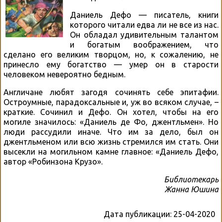
Даниель Дефо — писатель, книги
которого читали едва ли не все из нас.
Он обладал удивительным талантом
и богатым воображением, что
сделано его великим творцом, но, к сожалению, не
принесло ему богатство — умер он в старости
человеком невероятно бедным.
Англичане любят загодя сочинять себе эпитафии.
Остроумные, парадоксальные и, уж во всяком случае, –
краткие. Сочинил и Дефо. Он хотел, чтобы на его
могиле значилось: «Даниель де Фо, джентльмен». Но
люди рассудили иначе. Что им за дело, был он
джентльменом или всю жизнь стремился им стать. Они
высекли на могильном камне главное: «Даниель Дефо,
автор «Робинзона Крузо».
Библиотекарь
Жанна Юшина
Дата публикации:
25-04-2020