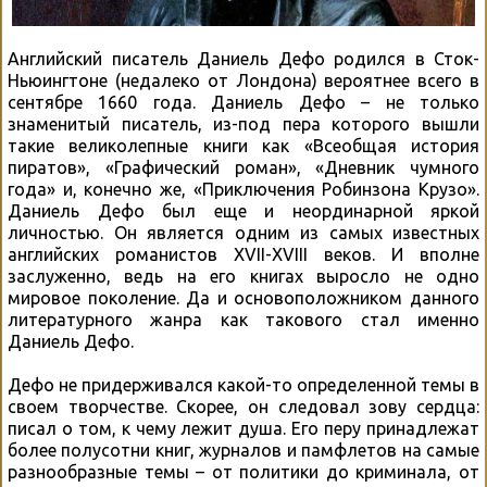
Английский писатель Даниель Дефо родился в Сток-
Ньюингтоне (недалеко от Лондона) вероятнее всего в
сентябре 1660 года. Даниель Дефо – не только
знаменитый писатель, из-под пера которого вышли
такие великолепные книги как «Всеобщая история
пиратов», «Графический роман», «Дневник чумного
года» и, конечно же, «Приключения Робинзона Крузо».
Даниель Дефо был еще и неординарной яркой
личностью. Он является одним из самых известных
английских романистов XVII-XVIII веков. И вполне
заслуженно, ведь на его книгах выросло не одно
мировое поколение. Да и основоположником данного
литературного жанра как такового стал именно
Даниель Дефо.
Дефо не придерживался какой-то определенной темы в
своем творчестве. Скорее, он следовал зову сердца:
писал о том, к чему лежит душа. Его перу принадлежат
более полусотни книг, журналов и памфлетов на самые
разнообразные темы – от политики до криминала, от