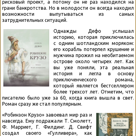
рисковый проект, а потому он не раз находился на
грани банкротства. Но в молодости он всегда находил
возможности выпутываться из самых
затруднительных ситуаций.
Однажды Дефо услышал
историю, которая приключилась
с одним шотландским моряком:
его корабль потерпел крушение и
мужчина прожил на необитаемом
острове около четырех лет. Как
вы уже поняли, эта реальная
история и легла в основу
приключенческого романа,
который является бестселлером
более трехсот лет. Отметим, что
писателю было уже за 60, когда книга вышла в свет.
Роман сразу же стал популярным.
«Робинзон Крузо» завоевал мир раз и
навсегда. Ему подражали Т. Смолетт,
Ф. Марриет, Г. Филдинг. Д. Свифт
создал своего «Гулливера», как