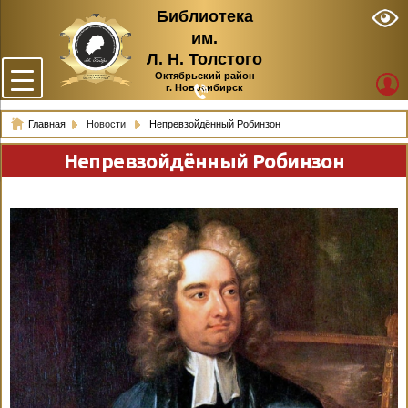
Библиотека
им.
Л. Н. Толстого
Октябрьский район
г. Новосибирск
Главная
Новости
Непревзойдённый Робинзон
Непревзойдённый Робинзон