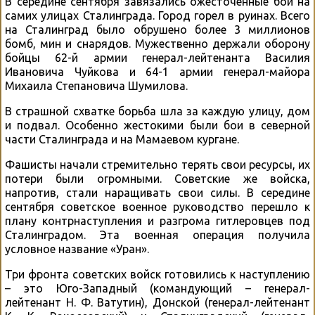
В середине сентября завязались ожесточенные бои на
самих улицах Сталинграда. Город горел в руинах. Всего
на Сталинград было обрушено более 3 миллионов
бомб, мин и снарядов. Мужественно держали оборону
бойцы 62-й армии генерал-лейтенанта Василия
Ивановича Чуйкова и 64-1 армии генерал-майора
Михаила Степановича Шумилова.
В страшной схватке борьба шла за каждую улицу, дом
и подвал. Особенно жестокими были бои в северной
части Сталинграда и на Мамаевом кургане.
Фашисты начали стремительно терять свои ресурсы, их
потери были огромными. Советские же войска,
напротив, стали наращивать свои силы. В середине
сентября советское военное руководство перешло к
плану контрнаступления и разгрома гитлеровцев под
Сталинградом. Эта военная операция получила
условное название «Уран».
Три фронта советских войск готовились к наступлению
– это Юго-Западный (командующий – генерал-
лейтенант Н. Ф. Ватутин), Донской (генерал-лейтенант