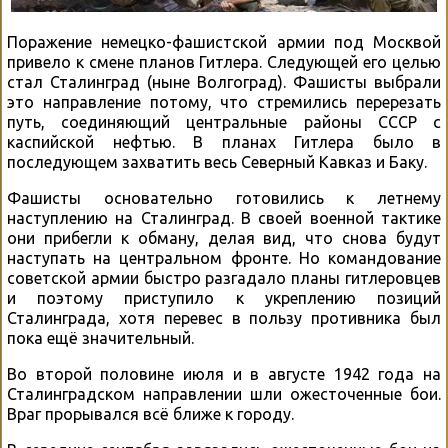
Поражение немецко-фашистской армии под Москвой
привело к смене планов Гитлера. Следующей его целью
стал Сталинград (ныне Волгоград). Фашисты выбрали
это направление потому, что стремились перерезать
путь, соединяющий центральные районы СССР с
каспийской нефтью. В планах Гитлера было в
последующем захватить весь Северный Кавказ и Баку.
Фашисты основательно готовились к летнему
наступлению на Сталинград. В своей военной тактике
они прибегли к обману, делая вид, что снова будут
наступать на центральном фронте. Но командование
советской армии быстро разгадало планы гитлеровцев
и поэтому приступило к укреплению позиций
Сталинграда, хотя перевес в пользу противника был
пока ещё значительный.
Во второй половине июля и в августе 1942 года на
Сталинградском направлении шли ожесточенные бои.
Враг прорывался всё ближе к городу.