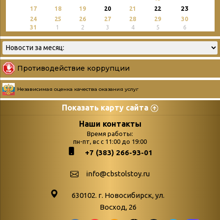
23
17
18
19
20
21
22
24
25
26
27
28
29
30
31
1
2
3
4
5
6
Противодействие коррупции
Независимая оценка качества оказания услуг
Показать карту сайта
Страницы
Категории
Наши контакты
Время работы:
Главная
пн-пт, вс с 11:00 до 19:00
Бюллетень новых
+7 (383) 266-93-01
podvedenie-itogov-festivalya-
поступлений
paskhalnaya-palitra
Война. Народ.
info@cbstolstoy.ru
Друзья фестиваля и библиотеки
Победа.
630102. г. Новосибирск, ул.
Антикоррупция
«Истории
Восход, 26
Афиша
свидетели