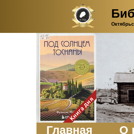
Биб
Октябрьс
Здесь, в своем
итальянском доме, я вновь
испытала первичную
радость единения с
природой. Дом открыт
для бабочек, стрекоз, пчёл
или всех, кто пожелает
влететь в одно окно и
вылететь из другого. Едим
мы почти всегда во
дворе. Во мне настолько
возродился здравый
смысл моей матери -
умение наслаждаться
настоящим и не спешить, -
Книга дня
что даже нашлось время
отполировать до блеска
оконное стекло.
Заказать
Главная
О 