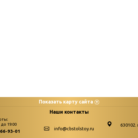
Показать карту сайта
цы
К
Наши контакты
оты:
Бюллетень новых поступле
0 до 19:00
630102. 
info@cbstolstoy.ru
266-93-01
-palitra
Война. Народ. Победа.