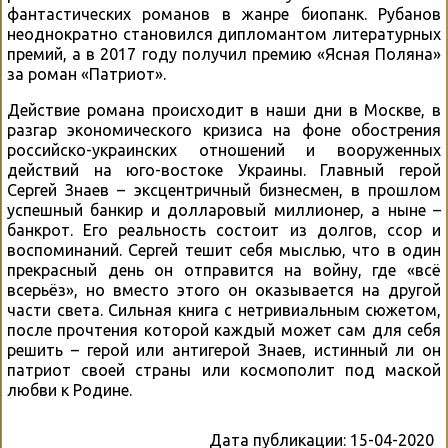
фантастических романов в жанре биопанк. Рубанов
неоднократно становился дипломантом литературных
премий, а в 2017 году получил премию «Ясная Поляна»
за роман «Патриот».
Действие романа происходит в наши дни в Москве, в
разгар экономического кризиса на фоне обострения
российско-украинских отношений и вооруженных
действий на юго-востоке Украины. Главный герой
Сергей Знаев – эксцентричный бизнесмен, в прошлом
успешный банкир и долларовый миллионер, а ныне –
банкрот. Его реальность состоит из долгов, ссор и
воспоминаний. Сергей тешит себя мыслью, что в один
прекрасный день он отправится на войну, где «всё
всерьёз», но вместо этого он оказывается на другой
части света. Сильная книга с нетривиальным сюжетом,
после прочтения которой каждый может сам для себя
решить – герой или антигерой Знаев, истинный ли он
патриот своей страны или космополит под маской
любви к Родине.
Дата публикации:
15-04-2020