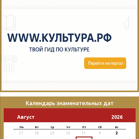
Календарь знаменательных дат
Август
2026
Пн
Вт
Ср
Чт
Пт
Сб
Вс
2
27
28
29
30
31
1