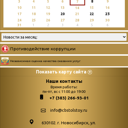
3
4
5
6
8
9
7
10
11
12
13
15
16
14
23
17
18
19
20
21
22
24
25
26
27
28
29
30
31
1
2
3
4
5
6
Противодействие коррупции
Независимая оценка качества оказания услуг
Показать карту сайта
Страницы
Категории
Наши контакты
Время работы:
Главная
пн-пт, вс с 11:00 до 19:00
Бюллетень новых
+7 (383) 266-93-01
podvedenie-itogov-festivalya-
поступлений
paskhalnaya-palitra
Война. Народ.
info@cbstolstoy.ru
Друзья фестиваля и библиотеки
Победа.
630102. г. Новосибирск, ул.
Антикоррупция
«Истории