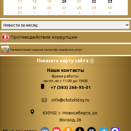
23
17
18
19
20
21
22
24
25
26
27
28
29
30
31
1
2
3
4
5
6
Противодействие коррупции
Независимая оценка качества оказания услуг
Показать карту сайта
Страницы
Категории
Наши контакты
Время работы:
Главная
пн-пт, вс с 11:00 до 19:00
Бюллетень новых
+7 (383) 266-93-01
podvedenie-itogov-festivalya-
поступлений
paskhalnaya-palitra
Война. Народ.
info@cbstolstoy.ru
Друзья фестиваля и библиотеки
Победа.
630102. г. Новосибирск, ул.
Антикоррупция
«Истории
Восход, 26
Афиша
свидетели