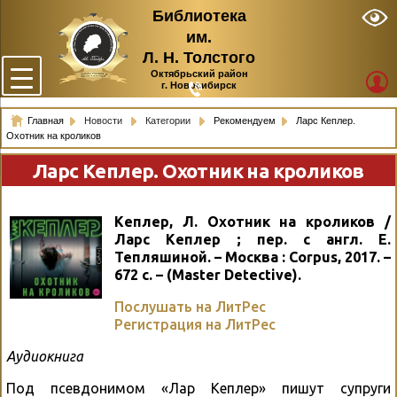
Библиотека
им.
Л. Н. Толстого
Октябрьский район
г. Новосибирск
Главная
Новости
Категории
Рекомендуем
Ларс Кеплер.
Охотник на кроликов
Ларс Кеплер. Охотник на кроликов
Кеплер, Л. Охотник на кроликов /
Ларс Кеплер ; пер. с англ. Е.
Тепляшиной. – Москва : Corpus, 2017. –
672 с. – (Master Detective).
Послушать на ЛитРес
Регистрация на ЛитРес
Аудиокнига
Под псевдонимом «Лар Кеплер» пишут супруги