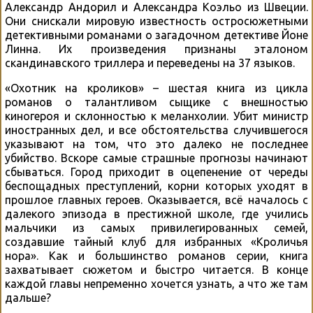
Александр Андорил и Александра Коэльо из Швеции.
Они снискали мировую известность остросюжетными
детективными романами о загадочном детективе Йоне
Линна. Их произведения признаны эталоном
скандинавского триллера и переведены на 37 языков.
«Охотник на кроликов» – шестая книга из цикла
романов о талантливом сыщике с внешностью
киногероя и склонностью к меланхолии. Убит министр
иностранных дел, и все обстоятельства случившегося
указывают на том, что это далеко не последнее
убийство. Вскоре самые страшные прогнозы начинают
сбываться. Город приходит в оцепенение от череды
беспощадных преступлений, корни которых уходят в
прошлое главных героев. Оказывается, всё началось с
далекого эпизода в престижной школе, где учились
мальчики из самых привилегированных семей,
создавшие тайный клуб для избранных «Кроличья
нора». Как и большинство романов серии, книга
захватывает сюжетом и быстро читается. В конце
каждой главы непременно хочется узнать, а что же там
дальше?