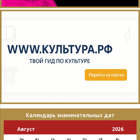
Календарь знаменательных дат
Август
2026
Пн
Вт
Ср
Чт
Пт
Сб
Вс