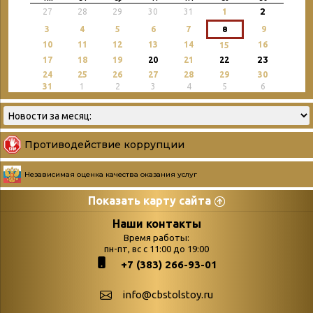
2
27
28
29
30
31
1
3
4
5
6
7
8
9
10
11
12
13
14
16
15
23
17
18
19
20
21
22
24
25
26
27
28
29
30
31
1
2
3
4
5
6
Противодействие коррупции
Независимая оценка качества оказания услуг
Показать карту сайта
Страницы
Категории
Наши контакты
Время работы:
Главная
пн-пт, вс с 11:00 до 19:00
Бюллетень новых
+7 (383) 266-93-01
podvedenie-itogov-festivalya-
поступлений
paskhalnaya-palitra
Война. Народ.
info@cbstolstoy.ru