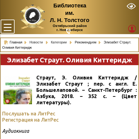
Библиотека
им.
Л. Н. Толстого
Октябрьский район
г. Новосибирск
Главная
Новости
Категории
Рекомендуем
Элизабет Страут.
Оливия Киттеридж
Элизабет Страут. Оливия Киттеридж
Страут, Э. Оливия Киттеридж /
Элизабет Страут ; пер. с англ. Е.
Большелаповой. – Санкт-Петербург :
Азбука, 2018. – 352 с. – (Цвет
литературы).
Послушать на ЛитРес
Регистрация на ЛитРес
Аудиокнига