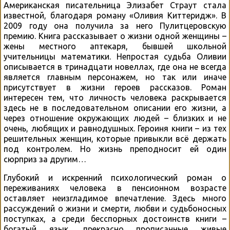
Американская писательница Элизабет Страут стала
известной, благодаря роману «Оливия Киттеридж». В
2009 году она получила за него Пулитцеровскую
премию. Книга рассказывает о жизни одной женщины –
жены местного аптекаря, бывшей школьной
учительницы математики. Непростая судьба Оливии
описывается в тринадцати новеллах, где она не всегда
является главным персонажем, но так или иначе
присутствует в жизни героев рассказов. Роман
интересен тем, что личность человека раскрывается
здесь не в последовательном описании его жизни, а
через отношение окружающих людей – близких и не
очень, любящих и равнодушных. Героиня книги – из тех
решительных женщин, которые привыкли всё держать
под контролем. Но жизнь преподносит ей один
сюрприз за другим…
Глубокий и искренний психологический роман о
переживаниях человека в пенсионном возрасте
оставляет неизгладимое впечатление. Здесь много
рассуждений о жизни и смерти, любви и судьбоносных
поступках, а среди бесспорных достоинств книги –
богатый язык, прекрасно прописанные живые