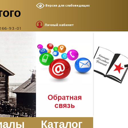
Версия для слабовидящих
того
Личный кабинет
266-93-01
иалы
Каталог