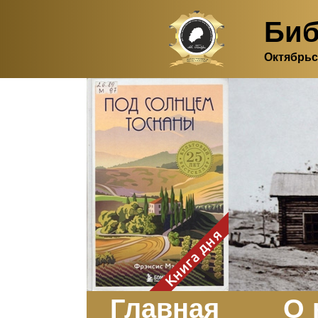
Биб
Октябрьс
Здесь, в своем
итальянском доме, я вновь
испытала первичную
радость единения с
природой. Дом открыт
для бабочек, стрекоз, пчёл
или всех, кто пожелает
влететь в одно окно и
вылететь из другого. Едим
мы почти всегда во
дворе. Во мне настолько
возродился здравый
смысл моей матери -
умение наслаждаться
настоящим и не спешить, -
Книга дня
что даже нашлось время
отполировать до блеска
оконное стекло.
Заказать
Главная
О 