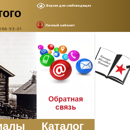
Версия для слабовидящих
того
Личный кабинет
266-93-01
иалы
Каталог