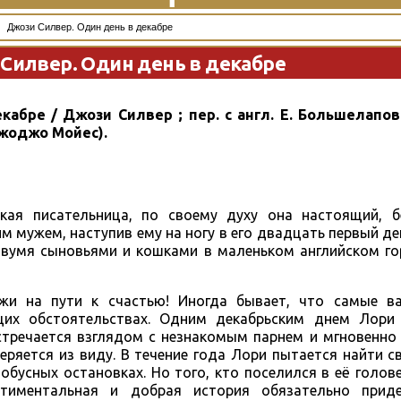
Джози Силвер. Один день в декабре
Силвер. Один день в декабре
абре / Джози Силвер ; пер. с англ. Е. Большелапово
(Джоджо Мойес).
кая писательница, по своему духу она настоящий, б
 мужем, наступив ему на ногу в его двадцать первый де
двумя сыновьями и кошками в маленьком английском го
ажи на пути к счастью! Иногда бывает, что самые в
их обстоятельствах. Одним декабрьским днем Лори
стречается взглядом с незнакомым парнем и мгновенно
теряется из виду. В течение года Лори пытается найти 
обусных остановках. Но того, кто поселился в её голове
нтиментальная и добрая история обязательно прид