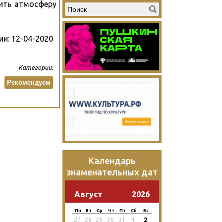
тить атмосферу
ии:
12-04-2020
Категории:
Рекомендуем
Календарь
знаменательных дат
Август
2026
Пн
Вт
Ср
Чт
Пт
Сб
Вс
2
27
28
29
30
31
1