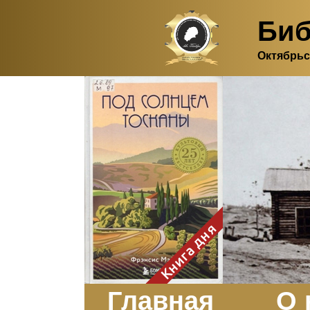
Биб
Октябрьс
Здесь, в своем
итальянском доме, я вновь
испытала первичную
радость единения с
природой. Дом открыт
для бабочек, стрекоз, пчёл
или всех, кто пожелает
влететь в одно окно и
вылететь из другого. Едим
мы почти всегда во
дворе. Во мне настолько
возродился здравый
смысл моей матери -
умение наслаждаться
настоящим и не спешить, -
Книга дня
что даже нашлось время
отполировать до блеска
оконное стекло.
Заказать
Главная
О 