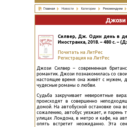
Главная
Новости
Категории
Рекомендуем
Джози 
Силвер, Дж. Один день в дек
Иностранка, 2018. – 480 с. – 
Почитать на ЛитРес
Регистрация на ЛитРес
Джози Силвер – современная британс
романтик. Джози познакомилась со своим
настоящее время она живёт с мужем, 
чудесные романы о любви.
Судьба закручивает невероятные вир
происходят в совершенно неподходящ
домой. На автобусной остановке она в
сожалению, автобус уезжает, и парень 
улицах Лондона, в метро и кафе, на авт
опять встретит неожиданно. Эта се