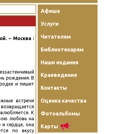
Афиша
Услуги
Читателям
й. – Москва :
Библиотекарям
Наши издания
еззастенчивый
Краеведение
нь рождения. В
родке и пишет
Контакты
Оценка качества
ажные встречи
 возвращается
 влюбляется. К
Фотоальбомы
свою любовь на
 и сердце, она
Карты
ется по вкусу