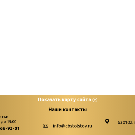
Показать карту сайта
цы
К
Наши контакты
оты:
Бюллетень новых поступле
0 до 19:00
630102. 
info@cbstolstoy.ru
266-93-01
-palitra
Война. Народ. Победа.