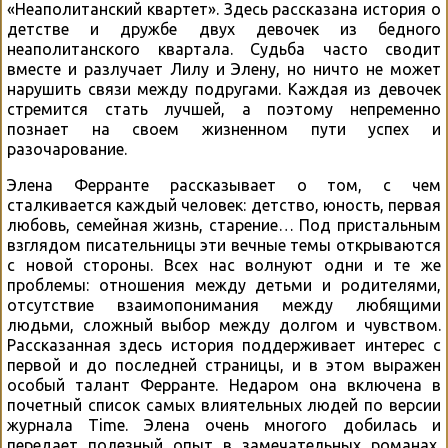
«Неаполитанский квартет». Здесь рассказана история о
детстве и дружбе двух девочек из бедного
неаполитанского квартала. Судьба часто сводит
вместе и разлучает Лилу и Элену, но ничто не может
нарушить связи между подругами. Каждая из девочек
стремится стать лучшей, а поэтому непременно
познает на своем жизненном пути успех и
разочарование.
Элена Ферранте рассказывает о том, с чем
сталкивается каждый человек: детство, юность, первая
любовь, семейная жизнь, старение… Под пристальным
взглядом писательницы эти вечные темы открываются
с новой стороны. Всех нас волнуют одни и те же
проблемы: отношения между детьми и родителями,
отсутствие взаимопонимания между любящими
людьми, сложный выбор между долгом и чувством.
Рассказанная здесь история поддерживает интерес с
первой и до последней страницы, и в этом выражен
особый талант Ферранте. Недаром она включена в
почетный список самых влиятельных людей по версии
журнала Time. Элена очень многого добилась и
передает полезный опыт в замечательных романах,