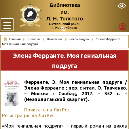
Библиотека
им.
Л. Н. Толстого
Октябрьский район
г. Новосибирск
Главная
Новости
Категории
Рекомендуем
Элена Ферранте.
Моя гениальная подруга
Элена Ферранте. Моя гениальная
подруга
Ферранте, Э. Моя гениальная подруга /
Элена Ферранте ; пер. с итал. О. Ткаченко.
– Москва : Синбад, 2017. – 352 с. –
(Неаполитанский квартет).
Почитать на ЛитРес
Регистрация на ЛитРес
«Моя гениальная подруга» – первый роман из цикла