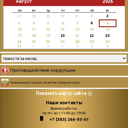
Август
2026
Пн
Вт
Ср
Чт
Пт
Сб
Вс
2
27
28
29
30
31
1
3
4
5
6
7
8
9
10
11
12
13
14
15
16
23
17
18
19
20
21
22
24
25
26
27
28
29
30
31
1
2
3
4
5
6
Противодействие коррупции
Независимая оценка качества оказания услуг
Показать карту сайта
Страницы
Категории
Наши контакты
Время работы:
Главная
пн-пт, вс с 11:00 до 19:00
Бюллетень новых
+7 (383) 266-93-01
podvedenie-itogov-festivalya-
поступлений