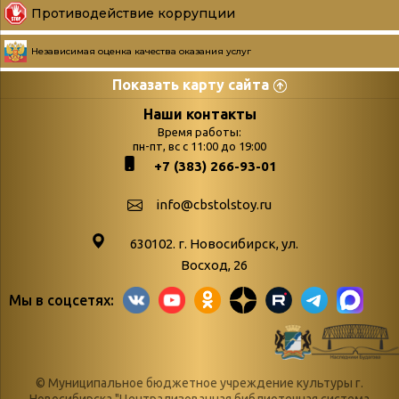
Противодействие коррупции
Независимая оценка качества оказания услуг
Показать карту сайта
Страницы
Категории
Наши контакты
Время работы:
Главная
пн-пт, вс с 11:00 до 19:00
Бюллетень новых
+7 (383) 266-93-01
podvedenie-itogov-festivalya-
поступлений
paskhalnaya-palitra
Война. Народ.
info@cbstolstoy.ru
Друзья фестиваля и библиотеки
Победа.
630102. г. Новосибирск, ул.
Антикоррупция
«Истории
Восход, 26
Афиша
свидетели
Мы в соцсетях:
Библионочь – как ярмарка точь-в-
живые»
точь!
«Мне всё
Библиотекарям
снятся
© Муниципальное бюджетное учреждение культуры г.
Конференции, семинары,
военной поры
Новосибирска "Централизованная библиотечная система