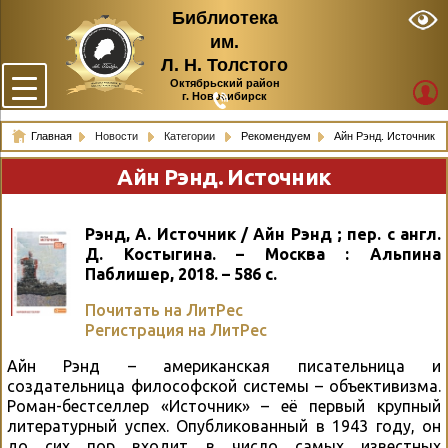
Библиотека
им.
Л. Н. Толстого
Октябрьский район
г. Новосибирск
Главная
Новости
Категории
Рекомендуем
Айн Рэнд. Источник
Айн Рэнд. Источник
Рэнд, А. Источник / Айн Рэнд ; пер. с англ.
Д. Костыгина. – Москва : Альпина
Паблишер, 2018. – 586 с.
Почитать на ЛитРес
Регистрация на ЛитРес
Айн Рэнд – американская писательница и
создательница философской системы – объективизма.
Роман-бестселлер «Источник» – её первый крупный
литературный успех. Опубликованный в 1943 году, он
до сих пор входит в число самых известных