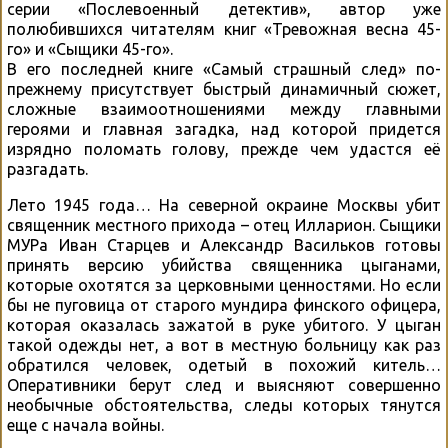
серии «Послевоенный детектив», автор уже
полюбившихся читателям книг «Тревожная весна 45-
го» и «Сыщики 45-го».
В его последней книге «Самый страшный след» по-
прежнему присутствует быстрый динамичный сюжет,
сложные взаимоотношениями между главными
героями и главная загадка, над которой придется
изрядно поломать голову, прежде чем удастся её
разгадать.
Лето 1945 года… На северной окраине Москвы убит
священник местного прихода – отец Илларион. Сыщики
МУРа Иван Старцев и Александр Васильков готовы
принять версию убийства священника цыганами,
которые охотятся за церковными ценностями. Но если
бы не пуговица от старого мундира финского офицера,
которая оказалась зажатой в руке убитого. У цыган
такой одежды нет, а вот в местную больницу как раз
обратился человек, одетый в похожий китель…
Оперативники берут след и выясняют совершенно
необычные обстоятельства, следы которых тянутся
еще с начала войны.