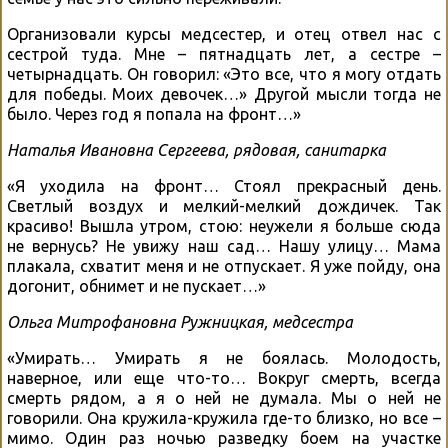
Организовали курсы медсестер, и отец отвел нас с
сестрой туда. Мне – пятнадцать лет, а сестре –
четырнадцать. Он говорил: «Это все, что я могу отдать
для победы. Моих девочек…» Другой мысли тогда не
было. Через год я попала на фронт…»
Наталья Ивановна Сергеева, рядовая, санитарка
«Я уходила на фронт… Стоял прекрасный день.
Светлый воздух и мелкий-мелкий дождичек. Так
красиво! Вышла утром, стою: неужели я больше сюда
не вернусь? Не увижу наш сад… Нашу улицу… Мама
плакала, схватит меня и не отпускает. Я уже пойду, она
догонит, обнимет и не пускает…»
Ольга Митрофановна Ружницкая, медсестра
«Умирать… Умирать я не боялась. Молодость,
наверное, или еще что-то… Вокруг смерть, всегда
смерть рядом, а я о ней не думала. Мы о ней не
говорили. Она кружила-кружила где-то близко, но все –
мимо. Один раз ночью разведку боем на участке