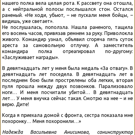
нашего полка вела целая рота. К рассвету она отошла,
а с нейтральной полосы послышался стон. Остался
раненый. «Не ходи, убьют, – не пускали меня бойцы, –
видишь, уже светает».
Не послушалась, поползла. Нашла раненого, тащила
его восемь часов, привязав ремнем за руку. Приволокла
живого. Командир узнал, объявил сгоряча пять суток
ареста за самовольную отлучку. А заместитель
командира полка отреагировал по-другому:
«Заслуживает награды».
В девятнадцать лет у меня была медаль «За отвагу». В
девятнадцать лет поседела. В девятнадцать лет в
последнем бою были прострелены оба легких, вторая
пуля прошла между двух позвонков. Парализовало
ноги… И меня посчитали убитой… В девятнадцать
лет… У меня внучка сейчас такая. Смотрю на нее – и не
верю. Дите!
Когда я приехала домой с фронта, сестра показала мне
похоронку… Меня похоронили…»
Надежда Васильевна Анисимова, санинструктор