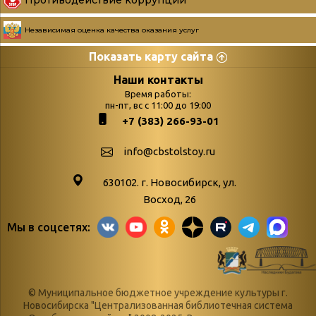
Противодействие коррупции
Независимая оценка качества оказания услуг
Показать карту сайта
Страницы
Категории
Наши контакты
Время работы:
Главная
пн-пт, вс с 11:00 до 19:00
Бюллетень новых
+7 (383) 266-93-01
podvedenie-itogov-festivalya-
поступлений
paskhalnaya-palitra
Война. Народ.
info@cbstolstoy.ru
Друзья фестиваля и библиотеки
Победа.
630102. г. Новосибирск, ул.
Антикоррупция
«Истории
Восход, 26
Афиша
свидетели
Мы в соцсетях:
Библионочь – как ярмарка точь-в-
живые»
точь!
«Мне всё
Библиотекарям
снятся
© Муниципальное бюджетное учреждение культуры г.
Конференции, семинары,
военной поры
Новосибирска "Централизованная библиотечная система