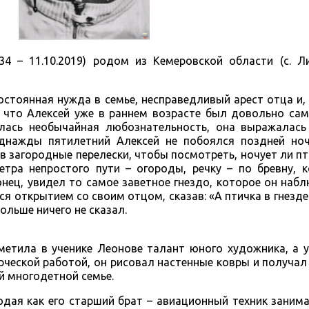
934 – 11.10.2019) родом из Кемеровской области (с. Л
стоянная нужда в семье, несправедливый арест отца и, 
у, что Алексей уже в раннем возрасте был довольно с
лась необычайная любознательность, она выражалась
днажды пятилетний Алексей не побоялся поздней ноч
 в загородные перелески, чтобы посмотреть, ночует ли пт
тра непростого пути – огороды, речку – по бревну, к
онец, увидел то самое заветное гнездо, которое он наб
 открытием со своим отцом, сказав: «А птичка в гнезде 
ольше ничего не сказал.
тметила в ученике Леонове талант юного художника, а 
ческой работой, он рисовал настенные ковры и получал 
й многодетной семье.
юдая как его старший брат – авиационный техник заним