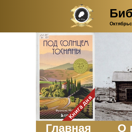
Биб
Октябрьс
Здесь, в своем
итальянском доме, я вновь
испытала первичную
радость единения с
природой. Дом открыт
для бабочек, стрекоз, пчёл
или всех, кто пожелает
влететь в одно окно и
вылететь из другого. Едим
мы почти всегда во
дворе. Во мне настолько
возродился здравый
смысл моей матери -
умение наслаждаться
настоящим и не спешить, -
Книга дня
что даже нашлось время
отполировать до блеска
оконное стекло.
Заказать
Главная
О 