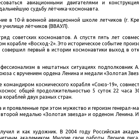
ресоваться авиационными двигателями и конструкц
 дальнейшую судьбу лётчика-космонавта.
ие в 10-й военной авиационной школе летчиков (г. Кре
е училище лётчиков (ВВАУЛ).
тряд советских космонавтов. А спустя пять лет совме
ом корабле «Восход-2». Это историческое событие прои
 совершил первый в истории космонавтики выход в от
офессионализм в нештатных ситуациях подполковник А
оюза с вручением ордена Ленина и медали «Золотая Звез
же командиром космического корабля «Союз-19», совмес
космос общей продолжительностью 5 суток 22 часа 30
 кораблей двух разных стран.
 и проявленные при этом мужество и героизм генерал-ма
 второй медалью «Золотая звезда» и орденом Ленина. И
лучил и как художник. В 2004 году Российская акаде
четным академиком. Многие свои работы Леонов писа