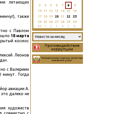
иями летающих
3
4
5
6
7
8
9
10
11
12
13
14
16
15
менчуг), также
23
17
18
19
20
21
22
24
25
26
27
28
29
30
31
1
2
3
4
5
6
стно с Павлом
зошло
18 марта
крытый космос
Противодействие
коррупции
лексей Леонов
Независимая оценка качества
да».
оказания услуг
тно с Валерием
 минут. Тогда
йор авиации А.
 это далеко не
мия художеств
л совместно с