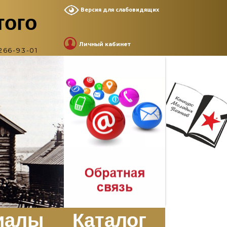
Версия для слабовидящих
того
Личный кабинет
266-93-01
иалы
Каталог