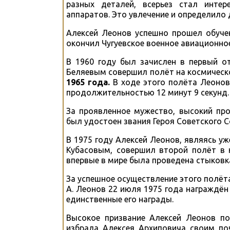
разных деталей, всерьез стал инте
аппаратов. Это увлечение и определило
Алексей Леонов успешно прошел обучен
окончил Чугуевское военное авиационно
В 1960 году был зачислен в первый о
Беляевым совершил полёт на космическ
1965 года.
В ходе этого полёта Леонов
продолжительностью 12 минут 9 секунд.
За проявленное мужество, высокий пр
был удостоен звания Героя Советского С
В 1975 году Алексей Леонов, являясь у
Кубасовым, совершил второй полёт в 
впервые в мире была проведена стыковка
За успешное осуществление этого полёта
А. Леонов 22 июля 1975 года награждён
единственные его награды.
Высокое призвание Алексей Леонов по
избрала Алексея Архиповича своим по