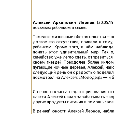
Алексей Архипович Леонов
(30.05.1
восьмым ребёнком в семье.
Тяжелые жизненные обстоятельства – по
долгое его отсутствие, привели к том
ребенком. Кроме того, в нём наблюда
понять этот удивительный мир. Так о
семейство уже легло спать, отправиться
своем гнезде? Преодолев более киломе
пугающие ночные деревья, Алексей, нак
следующий день он с радостью поделился
посмотрел на Алексея: «Молодец!» — и б
С первого класса педагог рисования о
класса Алексей начал зарабатывать твор
другие продукты питания в помощь свое
В ранней юности Алексей Леонов, набл