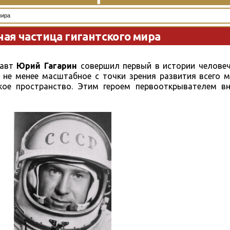
мира
ая частица гигантского мира
навт
Юрий
Гагарин
совершил первый в истории человеч
 не менее масштабное с точки зрения развития всего 
кое пространство. Этим героем первооткрывателем в