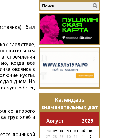
иствянка), был
как следствие,
амостоятельным
 в стремлении
ью, когда всё
ичка овсянка в
олючие кусты,
людал днём. На
ночует!». Отец
Календарь
знаменательных дат
уже со второго
за труд хлеб и
Август
2026
Пн
Вт
Ср
Чт
Пт
Сб
Вс
ается починкой
2
27
28
29
30
31
1