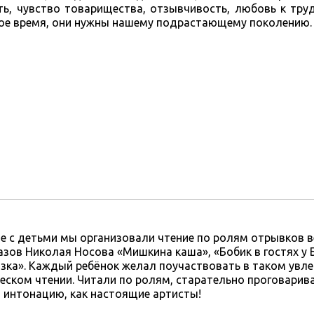
ть, чувство товарищества, отзывчивость, любовь к тру
бое время, они нужны нашему подрастающему поколению.
е с детьми мы организовали чтение по ролям отрывков 
азов Николая Носова «Мишкина каша», «Бобик в гостях у 
зка». Каждый ребёнок желал поучаствовать в таком увл
еском чтении. Читали по ролям, старательно проговарива
 интонацию, как настоящие артисты!