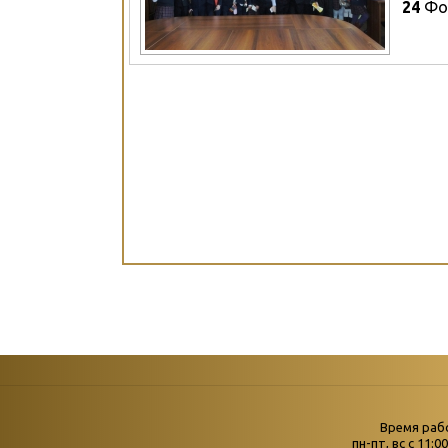
24
Фо
Страни
Время раб
Главная
пн-пт, вс с 11:0