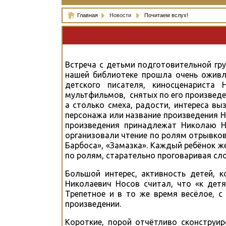
Главная
Новости
Почитаем вслух!
Встреча с детьми подготовительной гр
нашей библиотеке прошла очень оживл
детского писателя, киносценариста
мультфильмов, снятых по его произведен
а столько смеха, радости, интереса вы
персонажа или название произведения Но
произведения принадлежат Николаю Но
организовали чтение по ролям отрывков
Барбоса», «Замазка». Каждый ребёнок ж
по ролям, старательно проговаривая сл
Большой интерес, активность детей, к
Николаевич Носов считал, что «к дет
Трепетное и в то же время весёлое, 
произведении.
Короткие, порой отчётливо сконструи­