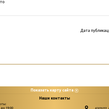
то
Дата публикац
Показать карту сайта
цы
К
Наши контакты
оты:
Бюллетень новых поступле
0 до 19:00
630102. 