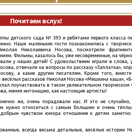
Почитаем вслух!
уппы детского сада № 393 и ребятами первого класса 
енно. Наши маленькие гости познакомились с творческ
 Николая Николаевича Носова, посмотрели фрагмен
иям. Фильмы, казалось бы, уже несовременные, на чёрно
звали у наших детей! С удовольствием играли в слова,
сова, отвечали на вопросы по рассказу «Заплатка», опр
сову, а какие другим писателям. Кроме того, вмест
 весёлых рассказов Николая Носова «Мишкина каша», «Бо
елал поучаствовать в таком увлекательном творческом 
ова, меняя интонацию, как настоящие артисты!
онечно же, очень порадовали нас. И это не случайно,
ям нужно относиться с самым большим и очень тёплы
с добрым чувством юмора отношение к детям заметно
рованные, всегда весьма детальные, весёлые истории 