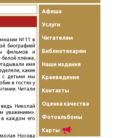
Афиша
Услуги
Читателям
гимназии №11 в
ой биографией
Библиотекарям
ты фильмов и
-белой плёнке,
Наши издания
 угадывали имя
еделяли, какие
е с детьми мы
Краеведение
бик в гостях у
чтении. Читали
Контакты
Оценка качества
 ведь Николай
м уважением».
Фотоальбомы
 в каждом его
Карты
Николая Носова