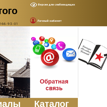
Версия для слабовидящих
того
Личный кабинет
266-93-01
иалы
Каталог