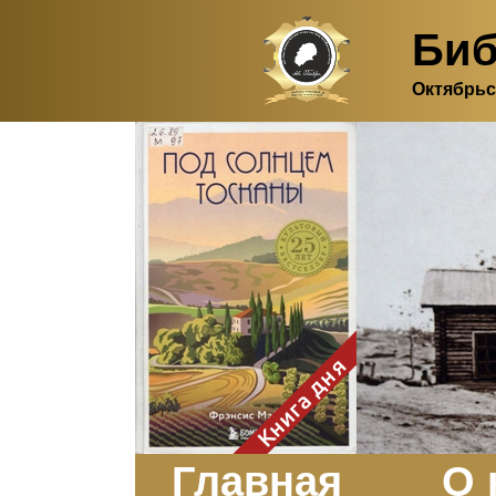
Биб
Октябрьс
Здесь, в своем
итальянском доме, я вновь
испытала первичную
радость единения с
природой. Дом открыт
для бабочек, стрекоз, пчёл
или всех, кто пожелает
влететь в одно окно и
вылететь из другого. Едим
мы почти всегда во
дворе. Во мне настолько
возродился здравый
смысл моей матери -
умение наслаждаться
настоящим и не спешить, -
Книга дня
что даже нашлось время
отполировать до блеска
оконное стекло.
Заказать
Главная
О 