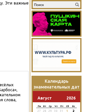
ду. Эти важные
Календарь
весёлых
знаменательных дат
Барбоса»,
екательном
Август
2026
я слова,
Пн
Вт
Ср
Чт
Пт
Сб
Вс
2
27
28
29
30
31
1