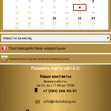
2
27
28
29
30
31
1
3
4
5
6
7
8
9
10
11
12
13
14
16
15
23
17
18
19
20
21
22
24
25
26
27
28
29
30
31
1
2
3
4
5
6
Противодействие коррупции
Независимая оценка качества оказания услуг
Показать карту сайта
Страницы
Категории
Наши контакты
Время работы:
Главная
пн-пт, вс с 11:00 до 19:00
Бюллетень новых
+7 (383) 266-93-01
podvedenie-itogov-festivalya-
поступлений
paskhalnaya-palitra
Война. Народ.
info@cbstolstoy.ru
Друзья фестиваля и библиотеки
Победа.