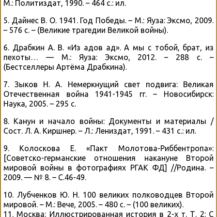
М.: Политиздат, 1990. – 464 с.: ил.
5. Дайнес В. О. 1941. Год Победы. – М.: Яуза: Эксмо, 2009.
– 576 с. – (Великие трагедии Великой войны).
6. Драбкин А. В. «Из адов ад». А мы с тобой, брат, из
пехоты… — М.: Яуза: Эксмо, 2012. – 288 с. –
(Бестселлеры Артёма Драбкина).
7. Зыков Н. А. Немеркнущий свет подвига: Великая
Отечественная война 1941-1945 гг. – Новосибирск:
Наука, 2005. – 295 с.
8. Канун и начало войны: Документы и материалы /
Сост. Л. А. Киршнер. – Л.: Лениздат, 1991. – 431 с.: ил.
9. Колоскова Е. «Пакт Молотова-Риббентропа»:
[Советско-германские отношения накануне Второй
мировой войны в фотографиях РГАК ФД] //Родина. –
2009. — № 8. – С.46-49.
10. Лубченков Ю. Н. 100 великих полководцев Второй
мировой. – М.: Вече, 2005. – 480 с. – (100 великих).
11. Москва: Иллюстрированная история в 2-х т. Т. 2: С