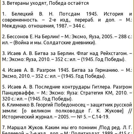
3. Ветераны уходят, Победа остаётся
1. Белецкий В. Н. Потсдам 1945. История и
современность. – 2-е изд., перераб. и доп. – М.:
Междунар. отношения, 1987. – 344 с.
2. Бессонов Е. На Берлин! – М.: Эксмо, Яуза, 2005. – 288 с.:
ил. – (Война и мы. Солдатские дневники).
3. Исаев А. В. Битва за Берлин. Флаг над Рейхстагом. –
М.: Эксмо: Яуза, 2010. – 352 с.: ил. – (1945. Год Победы).
4. Исаев А. В. Разгром 1945. Битва за Германию. – М.:
Эксмо, 2010. – 352 с.: ил. – (1945. Год Победы).
5. Исаев А. В. Последние контрудары Гитлера. Разгром
Панцерваффе. – М.: Эксмо: Яуза: Стратегия КМ, 2010. –
320 с.: ил. – (1945. Год Победы).
6. Клименко В. Георгий Победоносец – защитник русской
земли: [о великом полководце Г. К. Жукове] //
Исторический журнал. – 2005. — № 5. – С.14-19.
7. Маршал Жуков. Каким мы его помним /Под ред. Л. Г.
Беляевой. – 2-е изд., доп. – М.: Политиздат, 1989. – 415 с.: