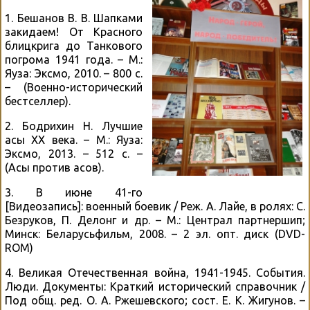
1. Бешанов В. В. Шапками
закидаем! От Красного
блицкрига до Танкового
погрома 1941 года. – М.:
Яуза: Эксмо, 2010. – 800 с.
– (Военно-исторический
бестселлер).
2. Бодрихин Н. Лучшие
асы XX века. – М.: Яуза:
Эксмо, 2013. – 512 с. –
(Асы против асов).
3. В июне 41-го
[Видеозапись]: военный боевик / Реж. А. Лайе, в ролях: С.
Безруков, П. Делонг и др. – М.: Централ партнершип;
Минск: Беларусьфильм, 2008. – 2 эл. опт. диск (DVD-
ROM)
4. Великая Отечественная война, 1941-1945. События.
Люди. Документы: Краткий исторический справочник /
Под общ. ред. О. А. Ржешевского; сост. Е. К. Жигунов. –