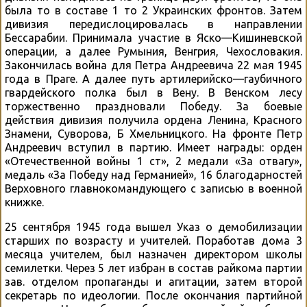
была то в составе 1 то 2 Украинских фронтов. Затем
дивизия передислоцировалась в направлении
Бессарабии. Принимала участие в Яско—Кишиневской
операции, а далее Румыния, Венгрия, Чехословакия.
Закончилась война для Петра Андреевича 22 мая 1945
года в Праге. А далее путь артилерийско—гаубичного
гвардейского полка был в Вену. В Венском лесу
торжественно праздновали Победу. За боевые
действия дивизия получила ордена Ленина, Красного
Знамени, Суворова, Б Хмельницкого. На фронте Петр
Андреевич вступил в партию. Имеет награды: орден
«Отечественной войны 1 ст», 2 медали «За отвагу»,
медаль «За Победу над Германией», 16 благодарностей
Верховного главнокомандующего с записью в военной
книжке.
25 сентября 1945 года вышел Указ о демобилизации
старших по возрасту и учителей. Поработав дома 3
месяца учителем, был назначен директором школы
семилетки. Через 5 лет избран в состав райкома партии
зав. отделом пропаганды и агитации, затем второй
секретарь по идеологии. После окончания партийной