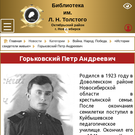
Библиотека
им.
Л. Н. Толстого
Октябрьский район
г. Новосибирск
Главная
Новости
Категории
Война. Народ. Победа.
«Истории
свидетели живые»
Горьковский Петр Андреевич
Горьковский Петр Андреевич
Родился в 1923 году в
Доволенском районе
Новосибирской
области в
крестьянской семье.
После окончания
семилетки поступил в
Куйбышевское
педагогическое
училище. Окончил его