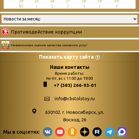
24
25
26
27
28
29
30
31
1
2
3
4
5
6
Противодействие коррупции
Независимая оценка качества оказания услуг
Показать карту сайта
Страницы
Категории
Наши контакты
Время работы:
Главная
пн-пт, вс с 11:00 до 19:00
Бюллетень новых
+7 (383) 266-93-01
podvedenie-itogov-festivalya-
поступлений
paskhalnaya-palitra
Война. Народ.
info@cbstolstoy.ru
Друзья фестиваля и библиотеки
Победа.
630102. г. Новосибирск, ул.
Антикоррупция
«Истории
Восход, 26
Афиша
свидетели
Мы в соцсетях:
Библионочь – как ярмарка точь-в-
живые»