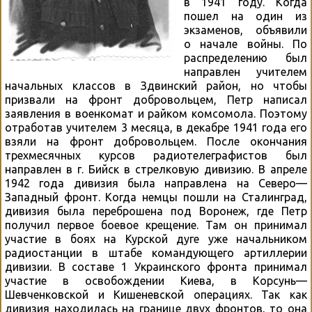
в 1941 году. Когда
пошел на один из
экзаменов, объявили
о начале войны. По
распределению был
направлен учителем
начальных классов в Здвинский район, но чтобы
призвали на фронт добровольцем, Петр написал
заявления в военкомат и райком комсомола. Поэтому
отработав учителем 3 месяца, в декабре 1941 года его
взяли на фронт добровольцем. После окончания
трехмесячных курсов радиотелеграфистов был
направлен в г. Бийск в стрелковую дивизию. В апреле
1942 года дивизия была направлена на Северо—
Западный фронт. Когда немцы пошли на Сталинград,
дивизия была переброшена под Воронеж, где Петр
получил первое боевое крещение. Там он принимал
участие в боях на Курской дуге уже начальником
радиостанции в штабе командующего артиллерии
дивизии. В составе 1 Украинского фронта принимал
участие в освобождении Киева, в Корсунь—
Шевченковской и Кишеневской операциях. Так как
дивизия находилась на границе двух фронтов, то она