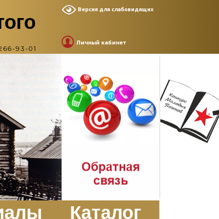
Версия для слабовидящих
того
Личный кабинет
266-93-01
иалы
Каталог