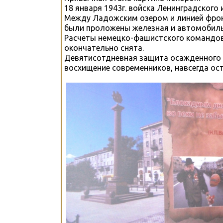
18 января 1943г. войска Ленинградского
Между Ладожским озером и линией фронт
были проложены железная и автомобиль
Расчеты немецко-фашистского командова
окончательно снята.
Девятисотдневная защита осажденного г
восхищение современников, навсегда ос