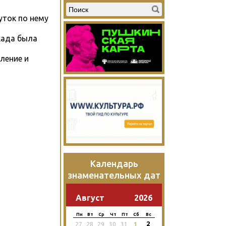
уток по нему
када была
ление и
Календарь
знаменательных дат
Август
2026
Пн
Вт
Ср
Чт
Пт
Сб
Вс
2
27
28
29
30
31
1