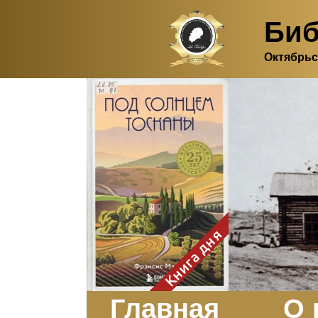
Биб
Октябрьс
Здесь, в своем
итальянском доме, я вновь
испытала первичную
радость единения с
природой. Дом открыт
для бабочек, стрекоз, пчёл
или всех, кто пожелает
влететь в одно окно и
вылететь из другого. Едим
мы почти всегда во
дворе. Во мне настолько
возродился здравый
смысл моей матери -
умение наслаждаться
настоящим и не спешить, -
Книга дня
что даже нашлось время
отполировать до блеска
оконное стекло.
Заказать
Главная
О 