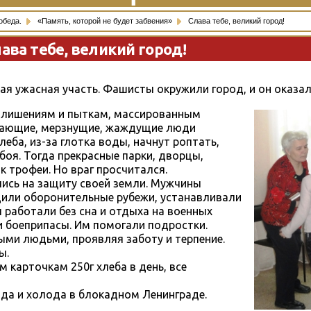
обеда.
«Память, которой не будет забвения»
Слава тебе, великий город!
ава тебе, великий город!
мая ужасная участь. Фашисты окружили город, и он оказал
 лишениям и пыткам, массированным
одающие, мерзнущие, жаждущие люди
хлеба, из-за глотка воды, начнут роптать,
боя. Тогда прекрасные парки, дворцы,
 трофеи. Но враг просчитался.
ись на защиту своей земли. Мужчины
дили оборонительные рубежи, устанавливали
работали без сна и отдыха на военных
и боеприпасы. Им помогали подростки.
ыми людьми, проявляя заботу и терпение.
ы.
 карточкам 250г хлеба в день, все
ода и холода в блокадном Ленинграде.