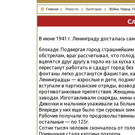
Главная
Новости
Категории
Война. Народ. П
Сл
В июне 1941 г. Ленинграду досталась са
блокаде. Подвергая город страшнейшим
обстрелам, враг рассчитывал, что гол
вцепятся друг другу в горло из-за куска 
перестанут работать и сдадут город без 
фонтаны легко достанутся фашистам, как
Ленинградцы — взрослые и дети, поднял
вступали в партизанские отряды, возво
противотанковые препятствия. Женщины 
заводах. Изготавливали снаряды, мины 
Девочки и мальчики ухаживали за больн
Впереди у них еще было три суровых зим
Рабочие получали по продовольственным
остальные — по 125г.
Сотни тысяч человек скончалось от гол
Привычная стала картина похорон.