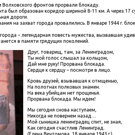
 и Волховского фронтов прорвали блокаду.
а был образован коридор шириной 8-11 км. А через 17 с
ная дороги.
ния на захват города провалились. В январе 1944 г. бло
орода – легендарная повесть мужества, вызвавшая удив
танется в памяти грядущих поколений.
Друг, товарищ, там, за Ленинградом,
Ты мой голос слышал за кольцом,
Дай мне руку! Прорвана блокада.
Сердце к сердцу – посмотри в лицо.
Кровь друзей, взывавшая к отмщенью,
На полотнах полковых знамен.
На века убийцам нет прощенья.
Прорвана блокада. Мы идем!
Мы сегодня снова наступаем,
Никогда не повернем назад…
Мой сынишка ленинградец спит, не зная,
Как сегодня счастлив Ленинград.
(Елена Вечтомова, 18 января 1943 г.)