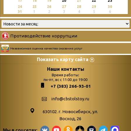
23
17
18
19
20
21
22
24
25
26
27
28
29
30
31
1
2
3
4
5
6
Противодействие коррупции
Независимая оценка качества оказания услуг
Показать карту сайта
Страницы
Категории
Наши контакты
Время работы:
Главная
пн-пт, вс с 11:00 до 19:00
Бюллетень новых
+7 (383) 266-93-01
podvedenie-itogov-festivalya-
поступлений
paskhalnaya-palitra
Война. Народ.
info@cbstolstoy.ru
Друзья фестиваля и библиотеки
Победа.
630102. г. Новосибирск, ул.
Антикоррупция
«Истории
Восход, 26
Афиша
свидетели
Мы в соцсетях: