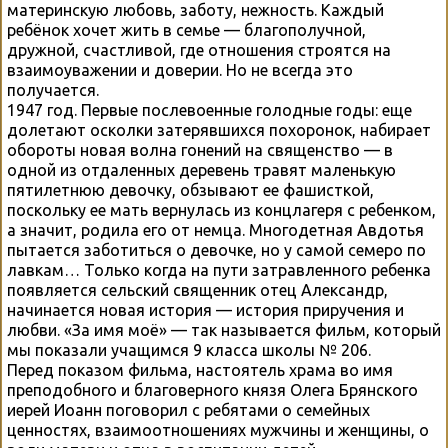
материнскую любовь, заботу, нежность. Каждый
ребёнок хочет жить в семье — благополучной,
дружной, счастливой, где отношения строятся на
взаимоуважении и доверии. Но не всегда это
получается.
1947 год. Первые послевоенные голодные годы: еще
долетают осколки затерявшихся похоронок, набирает
обороты новая волна гонений на священство — в
одной из отдаленных деревень травят маленькую
пятилетнюю девочку, обзывают ее фашисткой,
поскольку ее мать вернулась из концлагеря с ребенком,
а значит, родила его от немца. Многодетная Авдотья
пытается заботиться о девочке, но у самой семеро по
лавкам… Только когда на пути затравленного ребенка
появляется сельский священник отец Александр,
начинается новая история — история приручения и
любви. «За имя моё» — так называется фильм, который
мы показали учащимся 9 класса школы № 206.
Перед показом фильма, настоятель храма во имя
преподобного и благоверного князя Олега Брянского
иерей Иоанн поговорил с ребятами о семейных
ценностях, взаимоотношениях мужчины и женщины, о