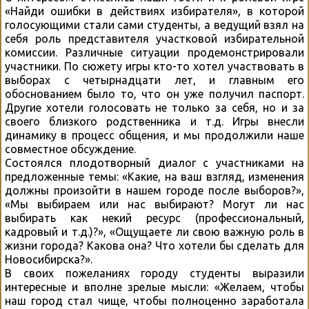
«Найди ошибки в действиях избирателя», в которой
голосующими стали сами студенты, а ведущий взял на
себя роль представителя участковой избирательной
комиссии. Различные ситуации продемонстрировали
участники. По сюжету игры кто-то хотел участвовать в
выборах с четырнадцати лет, и главным его
обоснованием было то, что он уже получил паспорт.
Другие хотели голосовать не только за себя, но и за
своего близкого родственника и т.д. Игры внесли
динамику в процесс общения, и мы продолжили наше
совместное обсуждение.
Состоялся плодотворный диалог с участниками на
предложенные темы: «Какие, на ваш взгляд, изменения
должны произойти в нашем городе после выборов?»,
«Мы выбираем или нас выбирают? Могут ли нас
выбирать как некий ресурс (профессиональный,
кадровый и т.д.)?», «Ощущаете ли свою важную роль в
жизни города? Какова она? Что хотели бы сделать для
Новосибирска?».
В своих пожеланиях городу студенты выразили
интересные и вполне зрелые мысли: «Желаем, чтобы
наш город стал чище, чтобы полноценно заработала