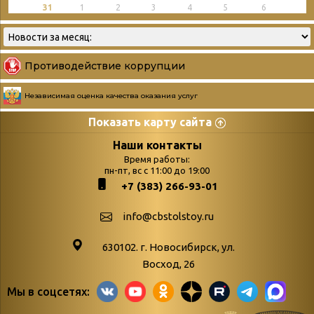
31
1
2
3
4
5
6
Противодействие коррупции
Независимая оценка качества оказания услуг
Показать карту сайта
Страницы
Категории
Наши контакты
Время работы:
Главная
пн-пт, вс с 11:00 до 19:00
Бюллетень новых
+7 (383) 266-93-01
podvedenie-itogov-festivalya-
поступлений
paskhalnaya-palitra
Война. Народ.
info@cbstolstoy.ru
Друзья фестиваля и библиотеки
Победа.
630102. г. Новосибирск, ул.
Антикоррупция
«Истории
Восход, 26
Афиша
свидетели
Мы в соцсетях:
Библионочь – как ярмарка точь-в-
живые»