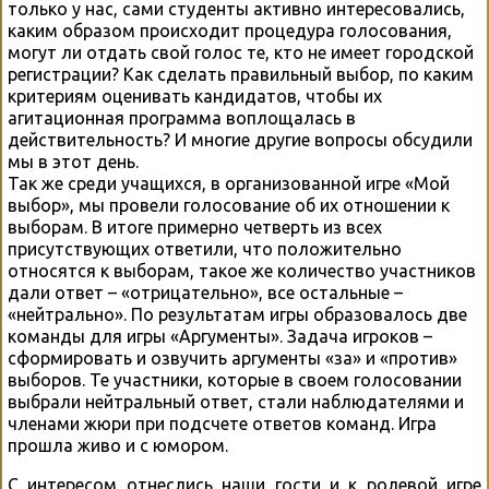
только у нас, сами студенты активно интересовались,
каким образом происходит процедура голосования,
могут ли отдать свой голос те, кто не имеет городской
регистрации? Как сделать правильный выбор, по каким
критериям оценивать кандидатов, чтобы их
агитационная программа воплощалась в
действительность? И многие другие вопросы обсудили
мы в этот день.
Так же среди учащихся, в организованной игре «Мой
выбор», мы провели голосование об их отношении к
выборам. В итоге примерно четверть из всех
присутствующих ответили, что положительно
относятся к выборам, такое же количество участников
дали ответ – «отрицательно», все остальные –
«нейтрально». По результатам игры образовалось две
команды для игры «Аргументы». Задача игроков –
сформировать и озвучить аргументы «за» и «против»
выборов. Те участники, которые в своем голосовании
выбрали нейтральный ответ, стали наблюдателями и
членами жюри при подсчете ответов команд. Игра
прошла живо и с юмором.
С интересом отнеслись наши гости и к ролевой игре