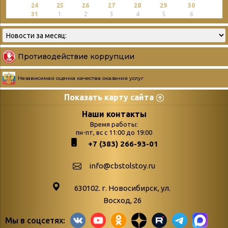
24
25
26
27
28
29
30
31
1
2
3
4
5
6
Противодействие коррупции
Независимая оценка качества оказания услуг
Показать карту сайта
Страницы
Категории
Наши контакты
Время работы:
Главная
пн-пт, вс с 11:00 до 19:00
Бюллетень новых
+7 (383) 266-93-01
podvedenie-itogov-festivalya-
поступлений
paskhalnaya-palitra
Война. Народ.
info@cbstolstoy.ru
Друзья фестиваля и библиотеки
Победа.
630102. г. Новосибирск, ул.
Антикоррупция
«Истории
Восход, 26
Афиша
свидетели
Мы в соцсетях:
Библионочь – как ярмарка точь-в-
живые»