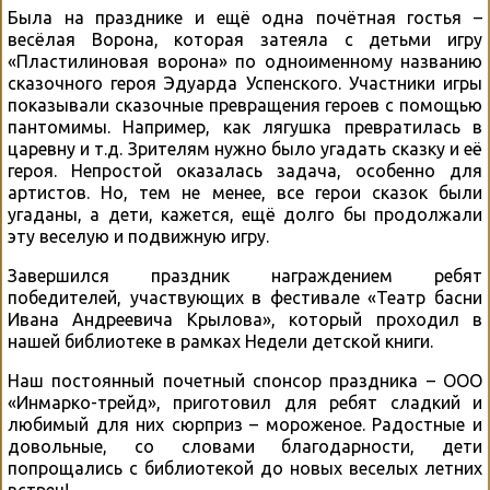
Была на празднике и ещё одна почётная гостья –
весёлая Ворона, которая затеяла с детьми игру
«Пластилиновая ворона» по одноименному названию
сказочного героя Эдуарда Успенского. Участники игры
показывали сказочные превращения героев с помощью
пантомимы. Например, как лягушка превратилась в
царевну и т.д. Зрителям нужно было угадать сказку и её
героя. Непростой оказалась задача, особенно для
артистов. Но, тем не менее, все герои сказок были
угаданы, а дети, кажется, ещё долго бы продолжали
эту веселую и подвижную игру.
Завершился праздник награждением ребят
победителей, участвующих в фестивале «Театр басни
Ивана Андреевича Крылова», который проходил в
нашей библиотеке в рамках Недели детской книги.
Наш постоянный почетный спонсор праздника – ООО
«Инмарко-трейд», приготовил для ребят сладкий и
любимый для них сюрприз – мороженое. Радостные и
довольные, со словами благодарности, дети
попрощались с библиотекой до новых веселых летних