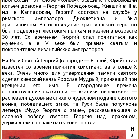
копьем дракона – Георгий Победоносец. Живший в III в.
н.э. в Каппадокии, Георгий состоял на службе у
римского императора Диоклетиана и был
христианином. За исповедание христианской веры он
был подвергнут жестоким пыткам и казнён в возрасте
30 лет. Со временем Георгий стал почитаться как
мученик, а в V веке был признан святым и
покровителем византийских императоров.
На Руси Святой Георгий (в народе — Егорий, Юрий) стал
известен со времён принятия христианства в конце Х
века. Очень много для утверждения памяти святого
сделал киевский князь Ярослав Мудрый, принявший при
крещении его имя. В стародавние времена
странствующие сказители — «калики перехожие» —
распевали духовные стихи о чудесном подвиге святого
воина, победившего змия. На Руси была популярна
легенда «Чудо Георгия о змие», рассказывающая о
славной победе святого Георгия над драконом,
державшим в страхе население города.
Н
а