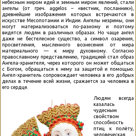
небесным миром идей и земным миром явлений, стали
ангелы (от греч. aggelos – «вестник, посланник»),
древнейшие изображения которых встречаются в
искусстве Месопотамии и Индии. Ангелы незримы, они
могут материализоваться по-разному и поэтому
видятся людям в различных образах. Но чаще ангел
даже не бестелесное существо, а символ озарения,
просветления, мысленного вознесения от мира
материального — к миру духовному. Согласно
православному представлению, традицией стал образ
Ангела-хранителя, через которого он может общаться
с Богом, обращаться к нему за защитой и помощью.
Ангел-хранитель сопровождает человека в его добрых
делах в течение всей жизни, сражается за человека в
его сердце.
Людям всегда
казалась
чудесным
свойством
способность
птиц к полёту,
человеческая