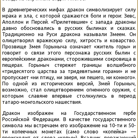
В древнегреческих мифах дракон символизирует силу
мрака и зла, с которой сражаются боги и герои: Зевс,
Аполлон и Персей. «Прилетевшие» с запада драконы
давно обосновались в русских былинах и сказках.
Традиционно на Руси дракона называли Змеем. Он
олицетворял вражескую силу, хитрость и коварство.
Прозвище Змея Горыныча означает «житель горы» и
говорит о связи этого персонажа русских былин с
европейскими драконами, сторожившими сокровища в
пещерах. Горыныч стережет границы волшебного
«тридесятого царства за тридевятыми горами» и не
пропускает «ни птицу, ни зверя, ни пешего, ни конного».
По одной из исторических версий, Змей Горыныч,
возможно, стал олицетворением огненного оружия, с
которым славяне впервые столкнулись в период
татаро-монгольского нашествия.
Дракон изображен на Государственном гербе
Российской Федерации. В качестве государственного
символа мы встречаем его изображение на 10-ти и 50-
ти копеечных монетах (само слово «копейка» —
происходит от слова «копье»). Всадник, поражающий