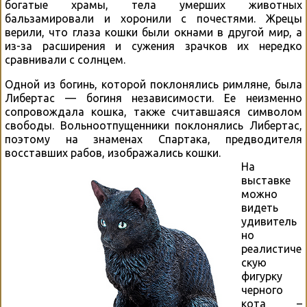
богатые храмы, тела умерших животных
бальзамировали и хоронили с почестями. Жрецы
верили, что глаза кошки были окнами в другой мир, а
из-за расширения и сужения зрачков их нередко
сравнивали с солнцем.
Одной из богинь, которой поклонялись римляне, была
Либертас — богиня независимости. Ее неизменно
сопровождала кошка, также считавшаяся символом
свободы. Вольноотпущенники поклонялись Либертас,
поэтому на знаменах Спартака, предводителя
восставших рабов, изображались кошки.
На
выставке
можно
видеть
удивитель
но
реалистиче
скую
фигурку
черного
кота –