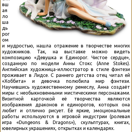
вш
ая
ло
ша
дь
рог
ом
и мудростью, нашла отражение в творчестве многих
художников. Так, на выставке можно видеть
композицию «Девушка и Единорог. Чистое сердце»,
созданную по модели Анны Стокс (Anne Stokes).
Английская художница-иллюстратор в стиле фэнтези
проживает в Лидсе. С раннего детства отец читал ей
«Хоббита» и девочка полюбила мир фэнтези.
Научившись художественному ремеслу, Анна создаёт
миры с необыкновенными мистическими персонажами.
Визитной карточкой её творчества являются
изображения драконов и единорогов, которых она
любит и отлично рисует. Её яркие, эмоциональные
работы используются в игровой индустрии (ролевая
игра «Dungeons & Dragons»), скульптурах, книгах,
ювелирных украшениях, открытках и календарях.