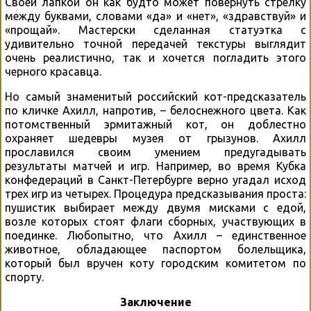
Своей лапкой он как будто может повернуть стрелку
между буквами, словами «да» и «нет», «здравствуй» и
«прощай». Мастерски сделанная статуэтка с
удивительно точной передачей текстуры выглядит
очень реалистично, так и хочется погладить этого
черного красавца.
Но самый знаменитый российский кот-предсказатель
по кличке Ахилл, напротив, – белоснежного цвета. Как
потомственный эрмитажный кот, он доблестно
охраняет шедевры музея от грызунов. Ахилл
прославился своим умением предугадывать
результаты матчей и игр. Например, во время Кубка
конфедераций в Санкт-Петербурге верно угадал исход
трех игр из четырех. Процедура предсказывания проста:
пушистик выбирает между двумя мисками с едой,
возле которых стоят флаги сборных, участвующих в
поединке. Любопытно, что Ахилл – единственное
животное, обладающее паспортом болельщика,
который был вручен коту городским комитетом по
спорту.
Заключение