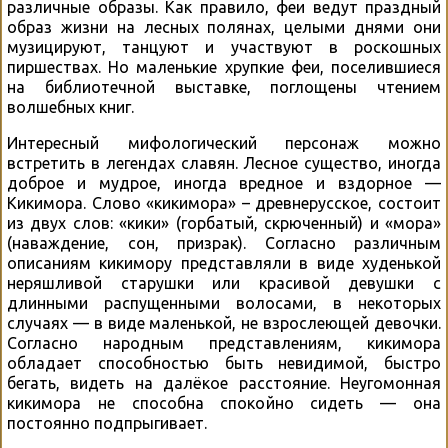
различные образы. Как правило, феи ведут праздный
образ жизни на лесных полянах, целыми днями они
музицируют, танцуют и участвуют в роскошных
пиршествах. Но маленькие хрупкие феи, поселившиеся
на библиотечной выставке, поглощены чтением
волшебных книг.
Интересный мифологический персонаж можно
встретить в легендах славян. Лесное существо, иногда
доброе и мудрое, иногда вредное и вздорное —
Кикимора. Слово «кикимора» – древнерусское, состоит
из двух слов: «кики» (горбатый, скрюченный) и «мора»
(наваждение, сон, призрак). Согласно различным
описаниям кикимору представляли в виде худенькой
неряшливой старушки или красивой девушки с
длинными распущенными волосами, в некоторых
случаях — в виде маленькой, не взрослеющей девочки.
Согласно народным представлениям, кикимора
обладает способностью быть невидимой, быстро
бегать, видеть на далёкое расстояние. Неугомонная
кикимора не способна спокойно сидеть — она
постоянно подпрыгивает.