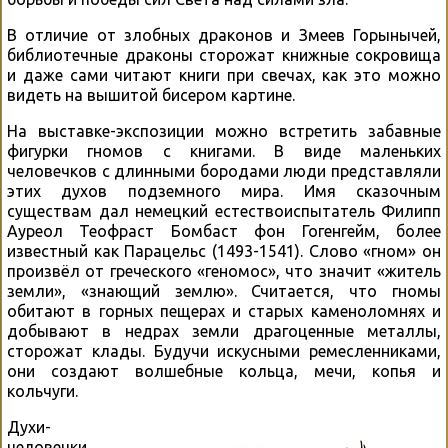
В отличие от злобных драконов и Змеев Горынычей,
библиотечные драконы сторожат книжные сокровища
и даже сами читают книги при свечах, как это можно
видеть на вышитой бисером картине.
На выставке-экспозиции можно встретить забавные
фигурки гномов с книгами. В виде маленьких
человечков с длинными бородами люди представляли
этих духов подземного мира. Имя сказочным
существам дал немецкий естествоиспытатель Филипп
Ауреол Теофраст Бомбаст фон Гогенгейм, более
известный как Парацельс (1493-1541). Слово «гном» он
произвёл от греческого «геномос», что значит «житель
земли», «знающий землю». Считается, что гномы
обитают в горных пещерах и старых каменоломнях и
добывают в недрах земли драгоценные металлы,
сторожат клады. Будучи искусными ремесленниками,
они создают волшебные кольца, мечи, копья и
кольчуги.
Духи-
человечки