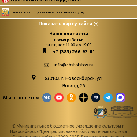
Независимая оценка качества оказания услуг
Показать карту сайта
Страницы
Категории
Наши контакты
Время работы:
Главная
пн-пт, вс с 11:00 до 19:00
Бюллетень новых
+7 (383) 266-93-01
podvedenie-itogov-festivalya-
поступлений
paskhalnaya-palitra
Война. Народ.
info@cbstolstoy.ru
Друзья фестиваля и библиотеки
Победа.
630102. г. Новосибирск, ул.
Антикоррупция
«Истории
Восход, 26
Афиша
свидетели
Мы в соцсетях:
Библионочь – как ярмарка точь-в-
живые»
точь!
«Мне всё
Библиотекарям
снятся
© Муниципальное бюджетное учреждение культуры г.
Конференции, семинары,
военной поры
Новосибирска "Централизованная библиотечная система
Октябрьского района" 2008-2025. Все права защищены.