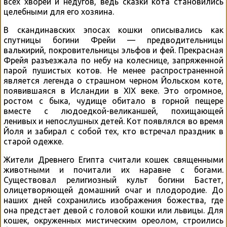
всех хворей и недугов, ведь сказки кота становились
целебными для его хозяина.
В скандинавских эпосах кошки описывались как
спутницы богини Фрейи — предводительницы
валькирий, покровительницы эльфов и фей. Прекрасная
Фрейя разъезжала по небу на колеснице, запряженной
парой пушистых котов. Не менее распространенной
является легенда о страшном черном Йольском коте,
появившаяся в Исландии в XIX веке. Это огромное,
ростом с быка, чудище обитало в горной пещере
вместе с людоедкой-великаншей, похищающей
ленивых и непослушных детей. Кот появлялся во время
Йоля и забирал с собой тех, кто встречал праздник в
старой одежке.
Жители Древнего Египта считали кошек священными
животными и почитали их наравне с богами.
Существовал религиозный культ богини Бастет,
олицетворяющей домашний очаг и плодородие. До
наших дней сохранились изображения божества, где
она предстает девой с головой кошки или львицы. Для
кошек, окруженных мистическим ореолом, строились