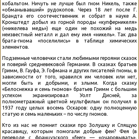
кобальтом. Ничуть не лучше был гном Никель, также
«обманывавший» рудокопов. Через 18 лет после Г.
Брандта его соотечественник и собрат в науке А.
Кронштедт добыл из горной породы «купферникеля»
(«никелева медь») еще один не похожий на медь
неизвестный металл и дал ему имя «никель». Так два
брата-гнома «поселились» в таблице химических
элементов.
Подземные человечки стали любимыми героями сказок
и поверий средневековой Германии. В сказках братьев
Гримм, В. Гауфа, Э. Гофмана и других писателей гномы, в
зависимости от того, нравился им человек или нет,
могли быть и добрыми, и злыми. Когда сказку
«Белоснежка и семь гномов» братьев Гримм с большим
успехом экранизировал Уолт Дисней, за
полнометражный цветной мультфильм он получил в
1937 году целых восемь Оскаров: одну полноценную
статую и семь маленьких – по числу гномов.
Кто из нас не помнит сказки про Золушку и Спящую
красавицу, которым помогали добрые феи? Фея (в
переводе с французского «feer» — «очаровывать»,