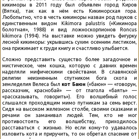
кикиморы в 2011 году был объявлен город Киров
(Вятка), так как в нём есть Кикиморская гора.
Любопытно, что в честь кикиморы назван род пауков с
единственным видом Kikimora palustris («Кикимора
болотная», 1988) и вид ложноскорпионов Roncus
kikimora (1994). На выставке можно увидеть фигурку
лесной кикиморы: укрывшись сухим осенним листиком,
она прижимает к груди книгу и счастливо улыбается.
Сложно представить существо более загадочное и
мистическое, чем кошка, которую с давних времен
наделяли мифическими свойствами. В славянской
религии неизменным спутником бога скота и
земледелия Велеса был
кот Баюн
(«баюн» — «говорун,
рассказчик, краснобай» — от глагола «баять» —
«рассказывать, говорить»). Его волшебный голос
слышался проходящим мимо путникам за семь верст.
Сидя на высоком железном столбе, своими сказками и
речами он заманивал людей. Тем, кто не мог
противостоять его волшебству, приходилось
расставаться с жизнью. Но если кому-то удавалось
изловить кота и приручить, то он обретал спасение от