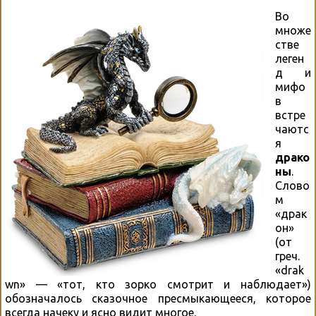
Во
множе
стве
леген
д и
мифо
в
встре
чаютс
я
драко
ны
.
Слово
м
«драк
он»
(от
греч.
«drak
wn» — «тот, кто зорко смотрит и наблюдает»)
обозначалось сказочное пресмыкающееся, которое
всегда начеку и ясно видит многое.