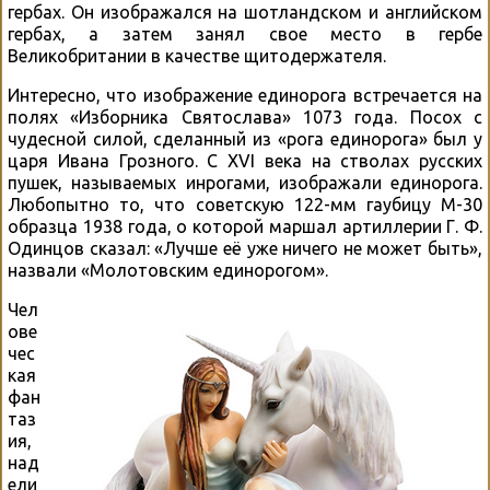
гербах. Он изображался на шотландском и английском
гербах, а затем занял свое место в гербе
Великобритании в качестве щитодержателя.
Интересно, что изображение единорога встречается на
полях «Изборника Святослава» 1073 года. Посох с
чудесной силой, сделанный из «рога единорога» был у
царя Ивана Грозного. С XVI века на стволах русских
пушек, называемых инрогами, изображали единорога.
Любопытно то, что советскую 122-мм гаубицу М-30
образца 1938 года, о которой маршал артиллерии Г. Ф.
Одинцов сказал: «Лучше её уже ничего не может быть»,
назвали «Молотовским единорогом».
Чел
ове
чес
кая
фан
таз
ия,
над
ели