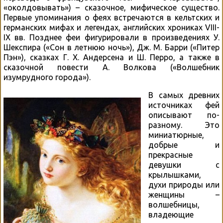
«околдовывать») – сказочное, мифическое существо.
Первые упоминания о феях встречаются в кельтских и
германских мифах и легендах, английских хрониках VIII-
IX вв. Позднее феи фигурировали в произведениях У.
Шекспира («Сон в летнюю ночь»), Дж. М. Барри («Питер
Пэн»), сказках Г. Х. Андерсена и Ш. Перро, а также в
сказочной повести А. Волкова («Волшебник
изумрудного города»).
В самых древних
источниках фей
описывают по-
разному. Это
миниатюрные,
добрые и
прекрасные
девушки с
крылышками,
духи природы или
женщины –
волшебницы,
владеющие