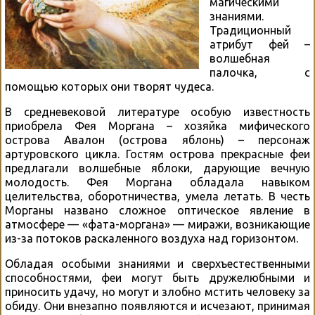
магическими
знаниями.
Традиционный
атрибут фей –
волшебная
палочка, с
помощью которых они творят чудеса.
В средневековой литературе особую известность
приобрела Фея Моргана – хозяйка мифического
острова Авалон (острова яблонь) – персонаж
артуровского цикла. Гостям острова прекрасные феи
предлагали волшебные яблоки, дарующие вечную
молодость. Фея Моргана обладала навыком
целительства, оборотничества, умела летать. В честь
Морганы названо сложное оптическое явление в
атмосфере — «фата-моргана» — миражи, возникающие
из-за потоков раскаленного воздуха над горизонтом.
Обладая особыми знаниями и сверхъестественными
способностями, феи могут быть дружелюбными и
приносить удачу, но могут и злобно мстить человеку за
обиду. Они внезапно появляются и исчезают, принимая