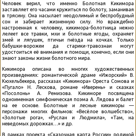
Человек верил, что именно Болотная Кикимора
заставляет его часами кружиться по болоту, заманивая
в трясину. Она насылает неодолимый и беспробудный
сон и забирает жизненную силу. Но враждебно
настроенная к человеку, кикимора-болотница нежно
лелеет все травки, мхи и болотные ягоды, охраняет
змей и лягушек, птичьи гнёзда на кочках. Только
бабушки-ворожеи да старики-травознаи могут
удостоиться её внимания и помощи, конечно, если они
знают законы жизни болотного мира.
Кикимора описана во многих художественных
произведениях: романтической драме «Ижорский» В.
Кюхельбекера, рассказах «Кикимора» Ореста Сомова и
«Пугало» Н. Лескова, романе «Иверень» и сказках
«Посолонь» А. Ремизова. Кикиморе посвящена
одноименная симфоническая поэма А. Лядова и балет
на ее основе. Болотные и лесные кикиморы —
персонажи многих фильмов: «Весёлое волшебство»,
«Золотые рога», «Руслан и Людмила», «Там, на
неведомых дорожках…» и др.
В рамках проекта «Сказочная карта России» родиной