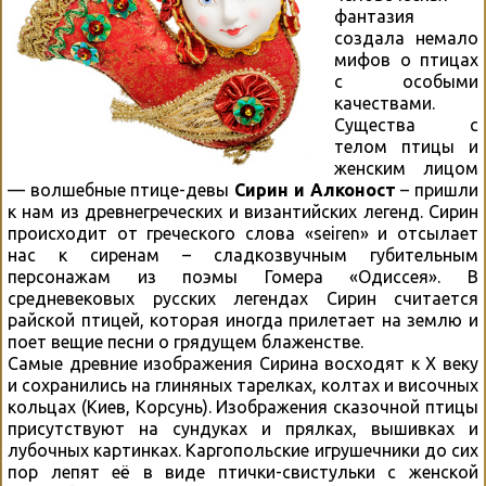
фантазия
создала немало
мифов о птицах
с особыми
качествами.
Существа с
телом птицы и
женским лицом
— волшебные птице-девы
Сирин и Алконост
– пришли
к нам из древнегреческих и византийских легенд. Сирин
происходит от греческого слова «seiren» и отсылает
нас к сиренам – сладкозвучным губительным
персонажам из поэмы Гомера «Одиссея». В
средневековых русских легендах Сирин считается
райской птицей, которая иногда прилетает на землю и
поет вещие песни о грядущем блаженстве.
Самые древние изображения Сирина восходят к X веку
и сохранились на глиняных тарелках, колтах и височных
кольцах (Киев, Корсунь). Изображения сказочной птицы
присутствуют на сундуках и прялках, вышивках и
лубочных картинках. Каргопольские игрушечники до сих
пор лепят её в виде птички-свистульки с женской