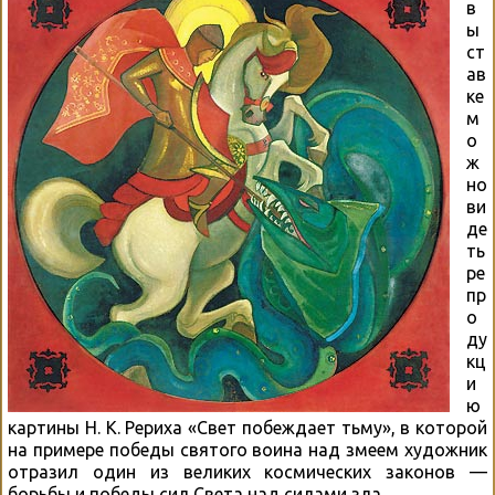
в
ы
ст
ав
ке
м
о
ж
но
ви
де
ть
ре
пр
о
ду
кц
и
ю
картины Н. К. Рериха «Свет побеждает тьму», в которой
на примере победы святого воина над змеем художник
отразил один из великих космических законов —
борьбы и победы сил Света над силами зла.