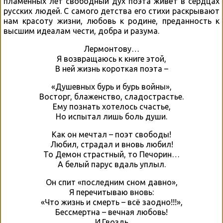
пламенных лет свободный дух поэта живёт в сердцах
русских людей. С самого детства его стихи раскрывают
нам красоту жизни, любовь к родине, преданность к
высшим идеалам чести, добра и разума.
Лермонтову…
Я возвращаюсь к книге этой,
В ней жизнь короткая поэта –
«Душевных бурь и бурь войны»,
Восторг, блаженство, сладострастье.
Ему познать хотелось счастье,
Но испытал лишь боль души.
Как он мечтал – поэт свободы!
Любил, страдал и вновь любил!
То Демон страстный, то Печорин…
А белый парус вдаль уплыл.
Он спит «последним сном давно»,
Я перечитываю вновь:
«Что жизнь и смерть – всё заодно!!!»,
Бессмертна – вечная любовь!
И.Гвоздь