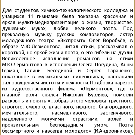
Для студентов химико-технологического колледжа и
учащихся 11 гимназии была показана красочная и
яркая мультимедиапрезентация о жизни, творчестве,
душевных муках, любви великого поэта. Под
прекрасную музыку русских композиторов, актер
молодёжного театра «Экспромт» Олег Воробьёв, в
образе М.Ю.Лермонтова, читал стихи, рассказывал о
короткой, но яркой жизни поэта, о его гибели на дуэли.
Великолепное исполнение романсов на стихи
М.Ю.Лермонтова в исполнении Олега Погудина, Анны
Герман, Галины Бесединой и Сергея Тараненко,
показанное в музыкальных видеоклипах, наполнили
зал ощущением чистоты и нежности. Подборка нарезок
из художественного фильма «Лермонтов», где в
главной роли снялся Николай Бурляев, помогли
раскрыть и понять «…образ этого человека: грустного,
строгого, смелого, властного, нежного, благородного,
мечтательного, насмешливого, застенчивого,
наделённого могучими страстями, волей и
пронзительным беспощадным умом. Поэта
бессмертного и навсегда молодого» (И.Андронников).