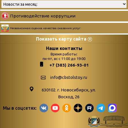
Противодействие коррупции
Независимая оценка качества оказания услуг
Показать карту сайта
Страницы
Категории
Наши контакты
Время работы:
Главная
пн-пт, вс с 11:00 до 19:00
Бюллетень новых
+7 (383) 266-93-01
podvedenie-itogov-festivalya-
поступлений
paskhalnaya-palitra
Война. Народ.
info@cbstolstoy.ru
Друзья фестиваля и библиотеки
Победа.
630102. г. Новосибирск, ул.
Антикоррупция
«Истории
Восход, 26
Афиша
свидетели
Мы в соцсетях:
Библионочь – как ярмарка точь-в-
живые»
точь!
«Мне всё
Библиотекарям
снятся