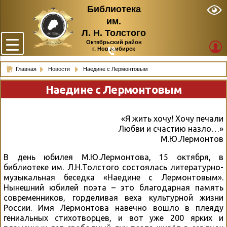
Библиотека
им.
Л. Н. Толстого
Октябрьский район
г. Новосибирск
Главная
Новости
Наедине с Лермонтовым
Наедине с Лермонтовым
«Я жить хочу! Хочу печали
Любви и счастию назло…»
М.Ю.Лермонтов
В день юбилея М.Ю.Лермонтова, 15 октября, в
библиотеке им. Л.Н.Толстого состоялась литературно-
музыкальная беседка «Наедине с Лермонтовым».
Нынешний юбилей поэта – это благодарная память
современников, горделивая веха культурной жизни
России. Имя Лермонтова навечно вошло в плеяду
гениальных стихотворцев, и вот уже 200 ярких и