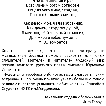
Я не для ангелов и рая
Всесильным богом сотворён;
Но для чего живу, страдая,
Про это больше знает он,
Как демон мой, я зла избранник,
Как демон, с гордою душой,
Я меж людей беспечный странник,
Для мира и небес чужой…
М.Ю.Лермонтов
Хочется надеяться, что наша литературно-
музыкальная беседка помогла раскрыть для юных
слушателей, зрителей и читателей чудесный мир
поэзии великого русского поэта Михаила Юрьевича
Лермонтова.
«Чудесная атмосфера библиотеки располагает к таким
встречам. Было очень приятно узнать больше о таком
великом писателе, услышать любимые стихи. Спасибо!»
Студенты НХТК им.Менделеева.
Начальник отдела обслуживания
Инга Гвоздь