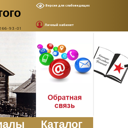
Версия для слабовидящих
того
Личный кабинет
266-93-01
иалы
Каталог