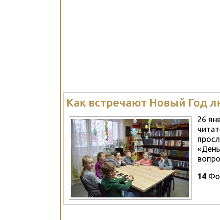
Как встречают Новый Год л
26 ян
читат
просл
«День
вопро
14
Фо