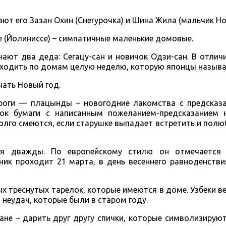
ют его Зазан Охин (Снегурочка) и Шина Жила (мальчик Но
 (Йолиниссе) – симпатичные маленькие домовые.
ают два деда: Сегацу-сан и новичок Одзи-сан. В отлич
 ходить по домам целую неделю, которую японцы называ
чать Новый год.
роги — плацынды – новогодние лакомства с предсказа
к бумаги с написанным пожеланием-предсказанием 
олго смеются, если старушке выпадает встретить и полю
ся дважды. По европейскому стилю он отмечается 
ик проходит 21 марта, в день весеннего равноденстви
х треснутых тарелок, которые имеются в доме. Узбеки ве
 неудач, которые были в старом году.
ане – дарить друг другу спички, которые символизирую