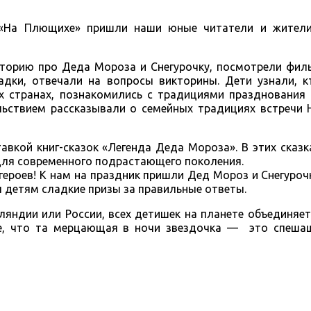
 «На Плющихе» пришли наши юные читатели и жител
сторию про Деда Мороза и Снегурочку, посмотрели фил
адки, отвечали на вопросы викторины. Дети узнали, к
х странах, познакомились с традициями празднования 
льствием рассказывали о семейных традициях встречи 
авкой книг-сказок «Легенда Деда Мороза». В этих сказ
для современного подрастающего поколения.
 героев! К нам на праздник пришли Дед Мороз и Снегуроч
л детям сладкие призы за правильные ответы.
ляндии или России, всех детишек на планете объединяет
де, что та мерцающая в ночи звездочка — это спеша