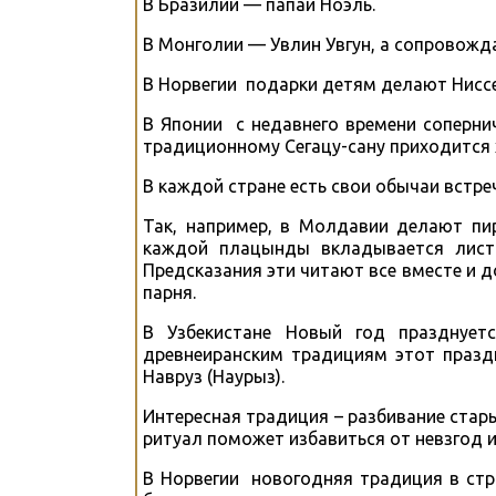
В Бразилии — папай Ноэль.
В Монголии — Увлин Увгун, а сопровожда
В Норвегии подарки детям делают Ниссе
В Японии с недавнего времени сопернич
традиционному Сегацу-сану приходится
В каждой стране есть свои обычаи встре
Так, например, в Молдавии делают пи
каждой плацынды вкладывается листо
Предсказания эти читают все вместе и д
парня.
В Узбекистане Новый год празднует
древнеиранским традициям этот праздн
Навруз (Наурыз).
Интересная традиция – разбивание стары
ритуал поможет избавиться от невзгод и
В Норвегии новогодняя традиция в стр