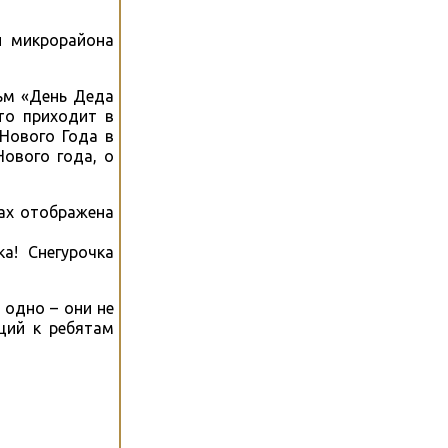
и микрорайона
ьм «День Деда
то приходит в
Нового Года в
Нового года, о
ках отображена
ка! Снегурочка
 одно – они не
щий к ребятам