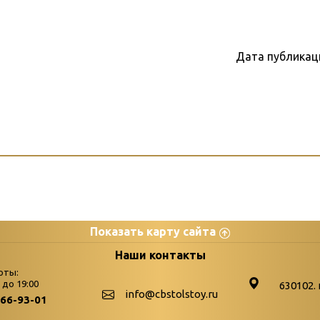
Дата публикац
Показать карту сайта
цы
К
Наши контакты
оты:
Бюллетень новых поступле
0 до 19:00
630102. 
info@cbstolstoy.ru
266-93-01
-palitra
Война. Народ. Победа.