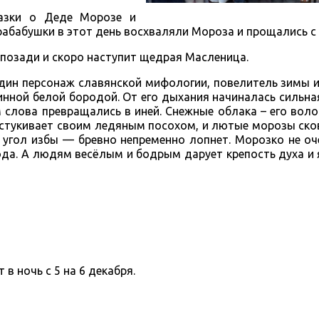
азки о Деде Морозе и
рабабушки в этот день восхваляли Мороза и прощались с
 позади и скоро наступит щедрая Масленица.
один персонаж славянской мифологии, повелитель зимы 
нной белой бородой. От его дыхания начиналась сильная
м слова превращались в иней. Снежные облака – его вол
постукивает своим ледяным посохом, и лютые морозы с
б угол избы — бревно непременно лопнет. Морозко не оч
ода. А людям весёлым и бодрым дарует крепость духа и 
в ночь с 5 на 6 декабря.