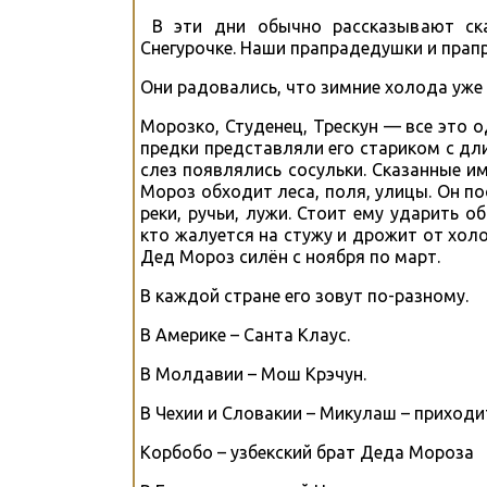
В эти дни обычно рассказывают ск
Снегурочке. Наши прапрадедушки и прап
Они радовались, что зимние холода уже
Морозко, Студенец, Трескун — все это 
предки представляли его стариком с дли
слез появлялись сосульки. Сказанные и
Мороз обходит леса, поля, улицы. Он 
реки, ручьи, лужи. Стоит ему ударить о
кто жалуется на стужу и дрожит от хол
Дед Мороз силён с ноября по март.
В каждой стране его зовут по-разному.
В Америке – Санта Клаус.
В Молдавии – Мош Крэчун.
В Чехии и Словакии – Микулаш – приходит 
Корбобо – узбекский брат Деда Мороза