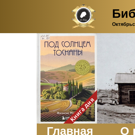
Биб
Октябрьс
Здесь, в своем
итальянском доме, я вновь
испытала первичную
радость единения с
природой. Дом открыт
для бабочек, стрекоз, пчёл
или всех, кто пожелает
влететь в одно окно и
вылететь из другого. Едим
мы почти всегда во
дворе. Во мне настолько
возродился здравый
смысл моей матери -
умение наслаждаться
настоящим и не спешить, -
Книга дня
что даже нашлось время
отполировать до блеска
оконное стекло.
Заказать
Главная
О 