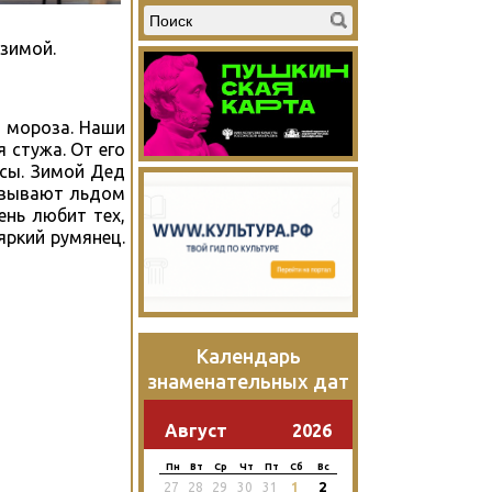
 зимой.
и мороза. Наши
 стужа. От его
осы. Зимой Дед
ковывают льдом
ень любит тех,
яркий румянец.
Календарь
знаменательных дат
Август
2026
Пн
Вт
Ср
Чт
Пт
Сб
Вс
2
27
28
29
30
31
1