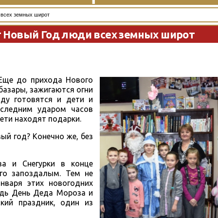
 всех земных широт
т Новый Год люди всех земных широт
Еще до прихода Нового
базары, зажигаются огни
ду готовятся и дети и
оследним ударом часов
ети находят подарки.
ый год? Конечно же, без
за и Снегурки в конце
го запоздалым. Тем не
нваря этих новогодних
едь День Деда Мороза и
кий праздник, один из