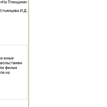
я «На Плющихе»
Устьянцева И.Д.
ши юные
овольствием
ели фильм
ли на