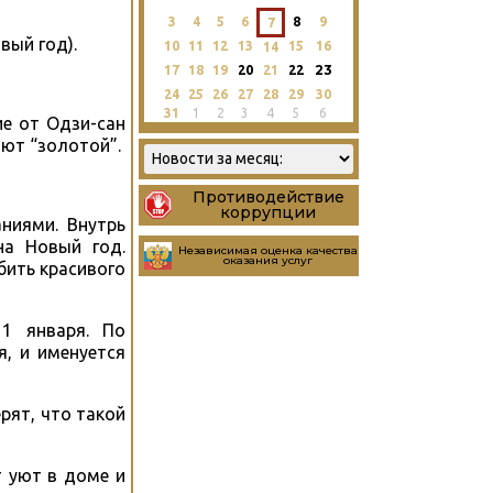
3
4
5
6
8
9
7
вый год).
10
11
12
13
15
16
14
23
17
18
19
20
21
22
24
25
26
27
28
29
30
31
1
2
3
4
5
6
ие от Одзи-сан
ют “золотой”.
Противодействие
коррупции
ниями. Внутрь
на Новый год.
Независимая оценка качества
оказания услуг
бить красивого
1 января. По
я, и именуется
рят, что такой
т уют в доме и