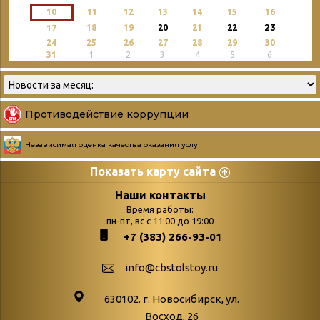
10
11
12
13
14
15
16
23
18
19
20
21
22
17
24
25
26
27
28
29
30
31
1
2
3
4
5
6
Противодействие коррупции
Независимая оценка качества оказания услуг
Показать карту сайта
Страницы
Категории
Наши контакты
Время работы:
Главная
пн-пт, вс с 11:00 до 19:00
Бюллетень новых
+7 (383) 266-93-01
podvedenie-itogov-festivalya-
поступлений
paskhalnaya-palitra
Война. Народ.
info@cbstolstoy.ru
Друзья фестиваля и библиотеки
Победа.
630102. г. Новосибирск, ул.
Антикоррупция
«Истории
Восход, 26