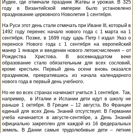
Иудее, где отмечали праздник Жатвы и урожая. В 325
году в Византийской империи было установлено
празднование церковного Новолетия 1 сентября.
На Руси этот день стали отмечать при Иване III, который в
1492 году перенес начало нового года с 1 марта на 1
сентября. Позже, в 1699 году царь Петр I издал Указ о
переносе Нового года с 1 сентября на европейский
манер 1 января и введении нового летоисчисления – от
Рождества Христова. В восемнадцатом веке
образование стало обязательным для всех сословий,
кроме крестьян. Первый день осени вновь оказался
праздником, превратившись из начала календарного
нового года в первый день учебного.
Но не во всех странах начинают учиться 1 сентября.
Так,
например,
в Италии и Испании дети идут в школу не
раньше 1 октября. В Греции – 12 августа. Во Франции
единый для всех День Знаний отсутствует. В Германии
учеба начинается в августе-сентябре, а День Знаний
официально закреплен для каждой из 16 федеральных
земель. В Дании самые трудолюбивые дети – летние