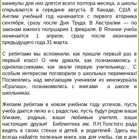
каникулы для них длятся всего полтора месяца, а школы
открываются в середине августа. В Канаде, США и
Англии учебный год начинается с первого вторника
сентября, сразу после Дня Труда. В Австралии — по
законам южного полушария 1 февраля. В Японии учеба
начинается 1 апреля, сразу после окончания
предыдущего года 31 марта.
С ребятами мы вспомнили, как пришли первый раз в
первый класс! О чем думали, как познакомились с
одноклассниками, как звали первую учительницу… С
особым интересом поговорили о школьных переменках!
Посмеялись над мечтающим учеником из киножурнала
«Ералаш», познакомились с книгами
о школе и
школьниках.
Желаем ребятам в новом учебном году успехов, пусть
учеба дается легко и с радостью, пусть будут рядом ваши
близкие, родные, ваши любимые учителя, ваши
настоящие друзья!
Библиотека им. Л.Н.Толстого рада
видеть в своих стенах и детей, и родителей. Здесь вы
всегда найдёте полезные книги, как для учебы, так и для