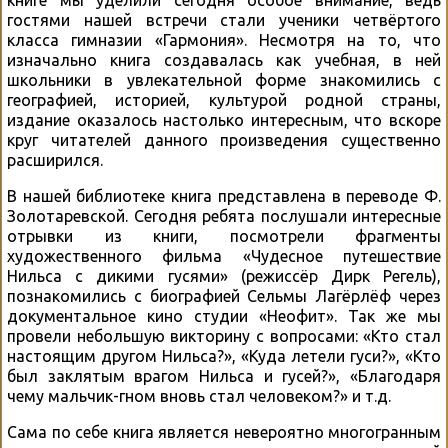
гостями нашей встречи стали ученики четвёртого
класса гимназии «Гармония». Несмотря на то, что
изначально книга создавалась как учебная, в ней
школьники в увлекательной форме знакомились с
географией, историей, культурой родной страны,
издание оказалось настолько интересным, что вскоре
круг читателей данного произведения существенно
расширился.
В нашей библиотеке книга представлена в переводе Ф.
Золотаревской. Сегодня ребята послушали интересные
отрывки из книги, посмотрели фрагменты
художественного фильма «Чудесное путешествие
Нильса с дикими гусями» (режиссёр Дирк Регель),
познакомились с биографией Сельмы Лагёрлёф через
документальное кино студии «Неофит». Так же мы
провели небольшую викторину с вопросами: «Кто стал
настоящим другом Нильса?», «Куда летели гуси?», «Кто
был заклятым врагом Нильса и гусей?», «Благодаря
чему мальчик-гном вновь стал человеком?» и т.д.
Сама по себе книга является невероятно многогранным