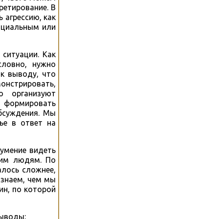
ретирование. В
 агрессию, как
социальным или
ситуации. Как
словно, нужно
 к выводу, что
монстрировать,
о организуют
о формировать
бсуждения. Мы
ье в ответ на
 умение видеть
гим людям. По
алось сложнее,
 знаем, чем мы
ин, по которой
выводы: