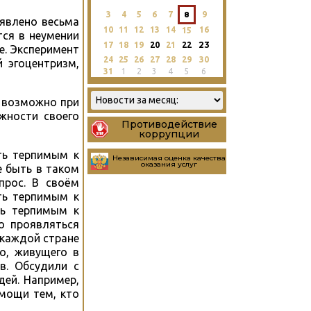
3
4
5
6
7
8
9
явлено весьма
10
11
12
13
14
16
15
тся в неумении
23
17
18
19
20
21
22
е. Эксперимент
24
25
26
27
28
29
30
 эгоцентризм,
31
1
2
3
4
5
6
а возможно при
жности своего
Противодействие
коррупции
ть терпимым к
Независимая оценка качества
оказания услуг
е быть в таком
прос. В своём
ть терпимым к
ть терпимым к
но проявляться
 каждой стране
о, живущего в
в. Обсудили с
ей. Например,
омощи тем, кто