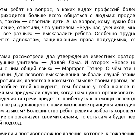
еты ребят на вопрос, в каких видах профессий боле
приходится больше всего общаться с людьми: продав
, такси» — ответили дети. А на вопрос, кому нужно бо
ление, ответили, что учителям. «Ведь нас, учеников, мн
все разные» — высказались ребята. Особенно трудно
дится адвокатам, защищающим права подсудимых, с
ами рассмотрели два утверждения известных ораторо
лучшие учителя» — Далай Лама. И второе: «Вовсе н
ти с ним общий язык» — Маргарет Тэтчер. О чём эти 
жизни. Для первого высказывания выбрали случай взаи
противник, является в каком-то смысле твоим врагом, в
пособнее твой конкурент, тем больше у тебя шансов п
ия мы придумали случай, когда нам нужно организовать
едения встречи придётся прибегнуть к помощи перевод
но не разделяющего с нами жизненные принципы или ед
м языком? Большинство ребят решили выбрать хорошего
тие он организует своими силами, то есть сам и будет пе
й подход.
вучили и противоположное явление, которое, к сожалени