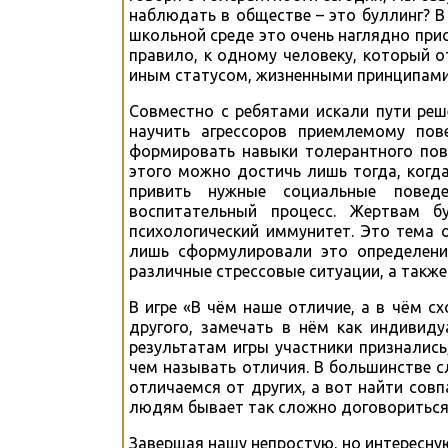
наблюдать в обществе – это буллинг? В 
школьной среде это очень наглядно прис
правило, к одному человеку, который 
иным статусом, жизненными принципами,
Совместно с ребятами искали пути реш
научить агрессоров приемлемому пов
формировать навыки толерантного пове
этого можно достичь лишь тогда, когд
привить нужные социальные поведе
воспитательный процесс. Жертвам б
психологический иммунитет. Это тема 
лишь сформулировали это определение
различные стрессовые ситуации, а такж
В игре «В чём наше отличие, а в чём 
другого, замечать в нём как индивид
результатам игры участники признались
чем называть отличия. В большинстве с
отличаемся от других, а вот найти совп
людям бывает так сложно договориться 
Завершая нашу непростую, но интересну