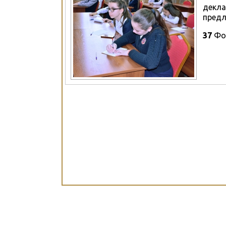
декла
предл
37
Фо