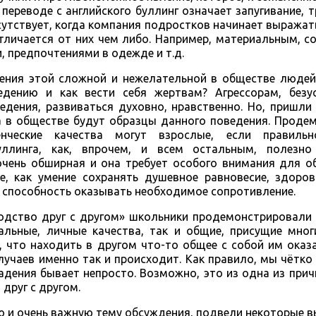
переводе с английского буллинг означает запугивание, т
утствует, когда компания подростков начинает выражать
отличается от них чем либо. Например, материальным, 
 предпочтениями в одежде и т.д.
ения этой сложной и нежелательной в обществе людей 
едению и как вести себя жертвам? Агрессорам, безу
дения, развиваться духовно, нравственно. Но, пришли
а в обществе будут образцы данного поведения. Проде
нческие качества могут взрослые, если правильн
уллинга, как, впрочем, и всем остальным, полезн
очень обширная и она требует особого внимания для о
, как умение сохранять душевное равновесие, здоров
е способность оказывать необходимое сопротивление.
сходство друг с другом» школьники продемонстрировали
уальные, личные качества, так и общие, присущие мно
, что находить в другом что-то общее с собой им оказ
лучаев именно так и происходит. Как правило, мы чётко
адения бывает непросто. Возможно, это из одна из прич
друг с другом.
ю и очень важную тему обсуждения, подвели некоторые 