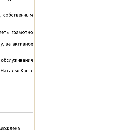
я, собственным
меть грамотно
у, за активное
 обслуживания
Наталья Кресс
тверждена