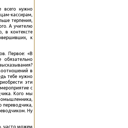
е всего нужно
цам-кассирам,
льше терпения,
ого. А учителю
, в контексте
овершивших, к
в. Первое: «В
е обязательно
высказывания?
моотношений в
едь тебе нужно
риобрести эти
 мероприятие с
чика. Кого мы
иномышленника,
 переводчика,
реводчиком. Ну
ю, часто можем