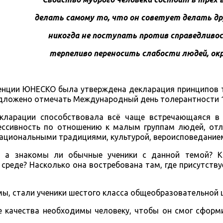
делать самому то, что он советует делать др
никогда не поступать против справедливос
терпеливо переносить слабости людей, ок
еренции ЮНЕСКО была утверждена декларация принципов
редложено отмечать Международный день толерантности 1
ларации способствовала всё чаще встречающаяся в
ессивность по отношению к малым группам людей, от
национальными традициями, культурой, вероисповеданием 
, а знакомы ли обычные ученики с данной темой? 
среде? Насколько она востребована там, где присутств
мы, стали ученики шестого класса общеобразовательной
е качества необходимы человеку, чтобы он смог сформ