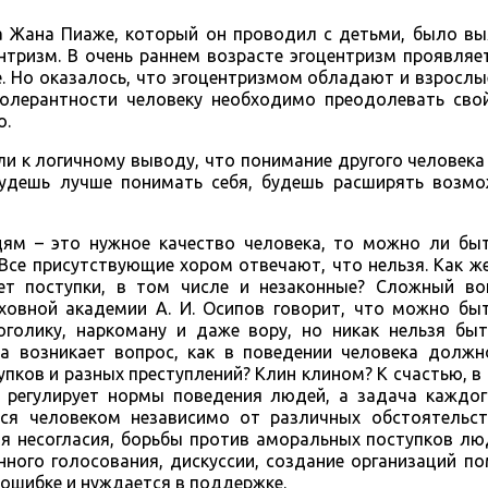
а Жана Пиаже, который он проводил с детьми, было вы
нтризм. В очень раннем возрасте эгоцентризм проявляе
е. Но оказалось, что эгоцентризмом обладают и взрослы
лерантности человеку необходимо преодолевать свой
о.
ли к логичному выводу, что понимание другого человек
 будешь лучше понимать себя, будешь расширять возмо
ям – это нужное качество человека, то можно ли бы
се присутствующие хором отвечают, что нельзя. Как ж
ет поступки, в том числе и незаконные? Сложный во
ховной академии А. И. Осипов говорит, что можно бы
оголику, наркоману и даже вору, но никак нельзя бы
гда возникает вопрос, как в поведении человека долж
упков и разных преступлений? Клин клином? К счастью, в
е регулирует нормы поведения людей, а задача каждог
ься человеком независимо от различных обстоятельст
 несогласия, борьбы против аморальных поступков люд
нного голосования, дискуссии, создание организаций п
 ошибке и нуждается в поддержке.