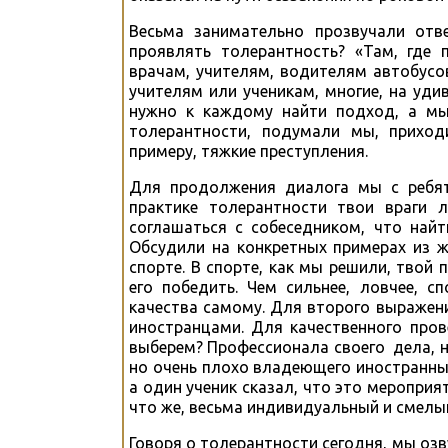
Весьма занимательно прозвучали отв
проявлять толерантность? «Там, где 
врачам, учителям, водителям автобусов
учителям или ученикам, многие, на удив
нужно к каждому найти подход, а мы 
толерантности, подумали мы, прихо
примеру, тяжкие преступления.
Для продолжения диалога мы с ребят
практике толерантности твои враги 
соглашаться с собеседником, что най
Обсудили на конкретных примерах из 
спорте. В спорте, как мы решили, твой 
его победить. Чем сильнее, ловчее, с
качества самому. Для второго выражен
иностранцами. Для качественного пров
выберем? Профессионала своего дела, 
но очень плохо владеющего иностранны
а один ученик сказал, что это мероприя
что же, весьма индивидуальный и смелы
Говоря о толерантности сегодня, мы оз