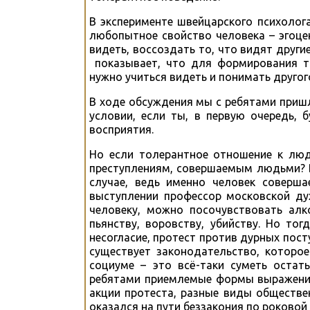
В эксперименте швейцарского психолог
любопытное свойство человека – эгоце
видеть, воссоздать то, что видят други
показывает, что для формирования то
нужно учиться видеть и понимать другог
В ходе обсуждения мы с ребятами приш
условии, если ты, в первую очередь,
восприятия.
Но если толерантное отношение к люд
преступлениям, совершаемым людьми? В
случае, ведь именно человек соверша
выступлении профессор московской ду
человеку, можно посочувствовать алк
пьянству, воровству, убийству. Но то
несогласие, протест против дурных пост
существует законодательство, которо
социуме – это всё-таки суметь остат
ребятами приемлемые формы выражения
акции протеста, разные виды обществе
оказался на пути беззакония по роковой