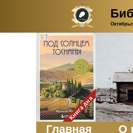
Биб
Октябрьс
Здесь, в своем
итальянском доме, я вновь
испытала первичную
радость единения с
природой. Дом открыт
для бабочек, стрекоз, пчёл
или всех, кто пожелает
влететь в одно окно и
вылететь из другого. Едим
мы почти всегда во
дворе. Во мне настолько
возродился здравый
смысл моей матери -
умение наслаждаться
настоящим и не спешить, -
Книга дня
что даже нашлось время
отполировать до блеска
оконное стекло.
Заказать
Главная
О 