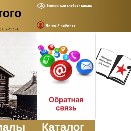
Версия для слабовидящих
того
Личный кабинет
266-93-01
иалы
Каталог