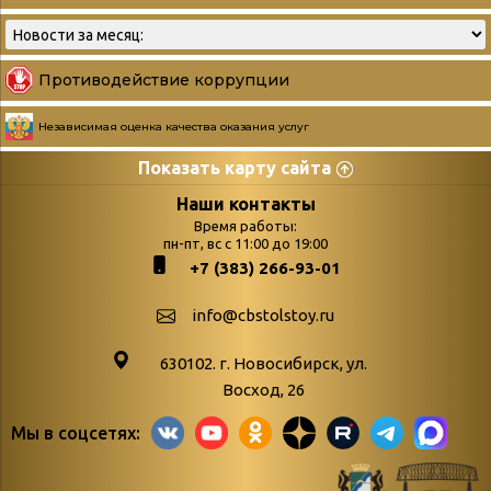
Противодействие коррупции
Независимая оценка качества оказания услуг
Показать карту сайта
Страницы
Категории
Наши контакты
Время работы:
Главная
пн-пт, вс с 11:00 до 19:00
Бюллетень новых
+7 (383) 266-93-01
podvedenie-itogov-festivalya-
поступлений
paskhalnaya-palitra
Война. Народ.
info@cbstolstoy.ru
Друзья фестиваля и библиотеки
Победа.
630102. г. Новосибирск, ул.
Антикоррупция
«Истории
Восход, 26
Афиша
свидетели
Мы в соцсетях:
Библионочь – как ярмарка точь-в-
живые»
точь!
«Мне всё