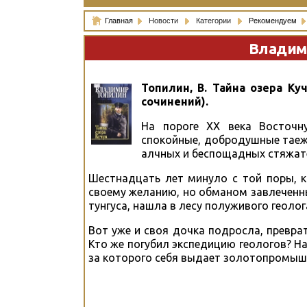
Главная
Новости
Категории
Рекомендуем
Владими
Топилин, В. Тайна озера Куч
сочинений).
На пороге ХХ века Восточн
спокойные, добродушные таежн
алчных и беспощадных стяжате
Шестнадцать лет минуло с той поры, ка
своему желанию, но обманом завлеченн
тунгуса, нашла в лесу полуживого геолог
Вот уже и своя дочка подросла, превра
Кто же погубил экспедицию геологов? На
за которого себя выдает золотопромышл