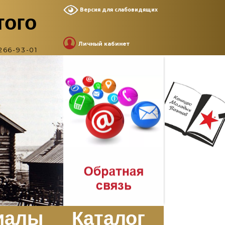
Версия для слабовидящих
того
Личный кабинет
266-93-01
иалы
Каталог