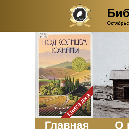
Биб
Октябрьс
Здесь, в своем
итальянском доме, я вновь
испытала первичную
радость единения с
природой. Дом открыт
для бабочек, стрекоз, пчёл
или всех, кто пожелает
влететь в одно окно и
вылететь из другого. Едим
мы почти всегда во
дворе. Во мне настолько
возродился здравый
смысл моей матери -
умение наслаждаться
настоящим и не спешить, -
Книга дня
что даже нашлось время
отполировать до блеска
оконное стекло.
Заказать
Главная
О 