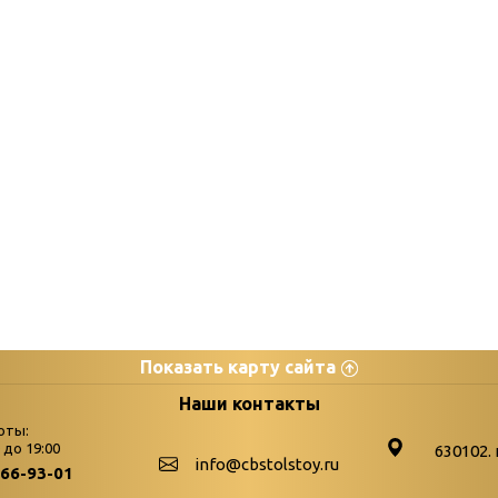
Показать карту сайта
цы
К
Наши контакты
оты:
Бюллетень новых поступле
0 до 19:00
630102. 
info@cbstolstoy.ru
266-93-01
-palitra
Война. Народ. Победа.