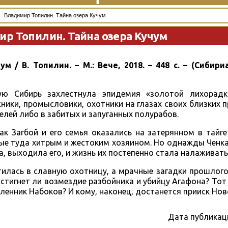
Владимир Топилин. Тайна озера Кучум
р Топилин. Тайна озера Кучум
ум / В. Топилин. – М.: Вече, 2018. – 448 с. – (Сибир
ую Сибирь захлестнула эпидемия «золотой лихорадк
ики, промысловики, охотники на глазах своих близких 
лей либо в забитых и запуганных полурабов.
к Загбой и его семья оказались на затерянном в тайге
ые туда хитрым и жестоким хозяином. Но однажды Ченка
а, выходила его, и жизнь их постепенно стала налаживать
тилась в славную охотницу, а мрачные загадки прошлого
стигнет ли возмездие разбойника и убийцу Агафона? Тот 
енник Набоков? И кому, наконец, достанется прииск Но
Дата публикац