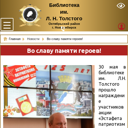
Библиотека
им.
Л. Н. Толстого
Октябрьский район
г. Новосибирск
Главная
Новости
Во славу памяти героев!
Во славу памяти героев!
30 мая в
библиотеке
им. Л.Н.
Толстого
прошло
награждени
е
участников
акции
«Эстафета
патриотизм