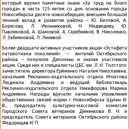
который вручил памятные знаки «За труд на благо
города» в честь 125-летия со дня основания города
Новосибирска десяти новосибирцам, внесшим большой
личный вклад в развитие района – Ю. Беловой, А.
Борисову, Л. Иконниковой, Н. Медведеву, Ю.
Павликовой, А. Шамовой, А. Скребневой, В. Николенко,
Л. Забияновой, Л. Линевой.
Более двадцати активных участников акции «Эстафета
патриотизма поколений» – жителей Октябрьского
района – получили Дипломы и значки участников
акции. Среди них и специалисты ЦБС им. Л. Н. Толстого:
заместитель директора Ерёменко Наталия Николаевна,
начальник Рекламно-издательского отдела Игнатова
Людмила Андреевна и ведущий библиотекарь
Рекламно-издательского отдела Никифорова Марина
Андреевна. Награды вручали: начальник управления
общественных связей мэрии г. Новосибирска Щукин И.
В., председатель культурно-массовой комиссии
Городского Совета ветеранов Деменкова В. Н. и
председатель Совета ветеранов Октябрьского района
Федорищев И. П.