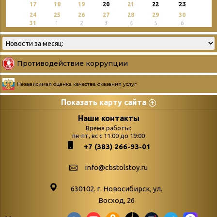
23
17
18
19
20
21
22
24
25
26
27
28
29
30
31
1
2
3
4
5
6
Противодействие коррупции
Независимая оценка качества оказания услуг
Показать карту сайта
Страницы
Категории
Наши контакты
Время работы:
Главная
пн-пт, вс с 11:00 до 19:00
Бюллетень новых
+7 (383) 266-93-01
podvedenie-itogov-festivalya-
поступлений
paskhalnaya-palitra
Война. Народ.
info@cbstolstoy.ru
Друзья фестиваля и библиотеки
Победа.
630102. г. Новосибирск, ул.
Антикоррупция
«Истории
Восход, 26
Афиша
свидетели