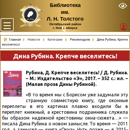
Библиотека
им.
Л. Н. Толстого
Октябрьский район
г. Новосибирск
Главная
Новости
Категории
Рекомендуем
Дина Рубина. Крепче
веселитесь!
Дина Рубина. Крепче веселитесь!
Рубина, Д. Крепче веселитесь! / Д. Рубина.
– М.: Издательство «Э», 2017. – 352 с.: ил. –
(Малая проза Дины Рубиной).
«В то время мы с Борисом уже задумали эту
странную совместную книгу, где оконные
переплеты в его картинах плавно входили бы в
переплет книжный, а крестовина подрамника служила
бы образом надежной крестовины окна-сюжета…» —
писала Дина Рубина о новом замысле. То время — 2011
год, а замысел — книга «Окна». Чуть позже — в 2015-