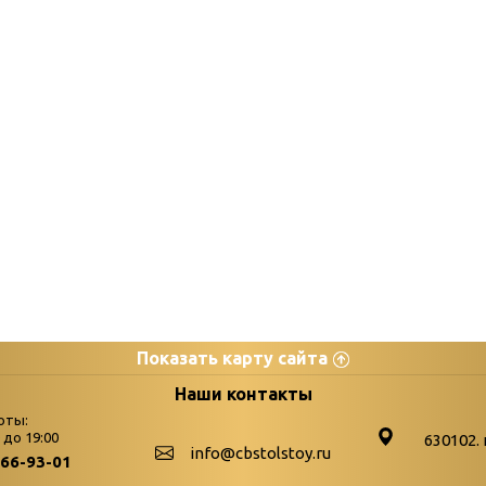
Показать карту сайта
цы
К
Наши контакты
оты:
Бюллетень новых поступле
0 до 19:00
630102. 
info@cbstolstoy.ru
266-93-01
-palitra
Война. Народ. Победа.