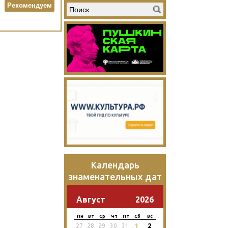
Рекомендуем
Календарь
знаменательных дат
Август
2026
Пн
Вт
Ср
Чт
Пт
Сб
Вс
2
27
28
29
30
31
1