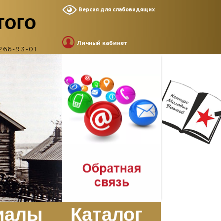
Версия для слабовидящих
того
Личный кабинет
266-93-01
иалы
Каталог