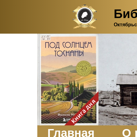
Биб
Октябрьс
Здесь, в своем
итальянском доме, я вновь
испытала первичную
радость единения с
природой. Дом открыт
для бабочек, стрекоз, пчёл
или всех, кто пожелает
влететь в одно окно и
вылететь из другого. Едим
мы почти всегда во
дворе. Во мне настолько
возродился здравый
смысл моей матери -
умение наслаждаться
настоящим и не спешить, -
Книга дня
что даже нашлось время
отполировать до блеска
оконное стекло.
Заказать
Главная
О 