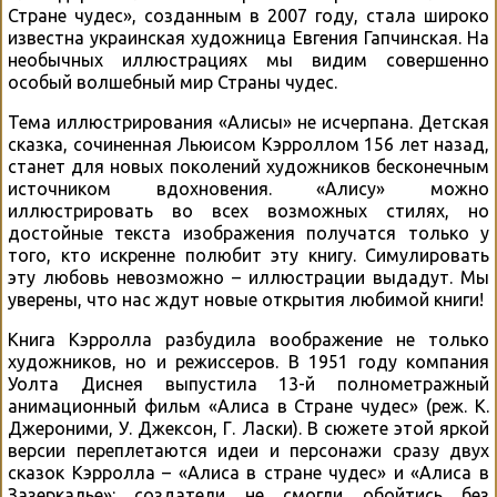
Стране чудес», созданным в 2007 году, стала широко
известна украинская художница Евгения Гапчинская. На
необычных иллюстрациях мы видим совершенно
особый волшебный мир Страны чудес.
Тема иллюстрирования «Алисы» не исчерпана. Детская
сказка, сочиненная Льюисом Кэрроллом 156 лет назад,
станет для новых поколений художников бесконечным
источником вдохновения. «Алису» можно
иллюстрировать во всех возможных стилях, но
достойные текста изображения получатся только у
того, кто искренне полюбит эту книгу. Симулировать
эту любовь невозможно – иллюстрации выдадут. Мы
уверены, что нас ждут новые открытия любимой книги!
Книга Кэрролла разбудила воображение не только
художников, но и режиссеров. В 1951 году компания
Уолта Диснея выпустила 13-й полнометражный
анимационный фильм «Алиса в Стране чудес» (реж. К.
Джероними, У. Джексон, Г. Ласки). В сюжете этой яркой
версии переплетаются идеи и персонажи сразу двух
сказок Кэрролла – «Алиса в стране чудес» и «Алиса в
Зазеркалье»: создатели не смогли обойтись без