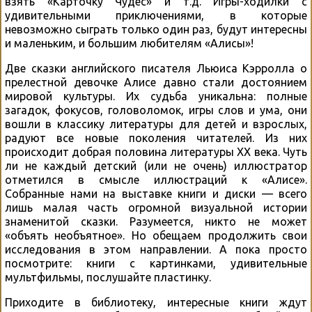
взять «Карточку Чудес» и т.д. Игры-ходилки с
удивительными приключениями, в которые
невозможно сыграть только один раз, будут интересны
и маленьким, и большим любителям «Алисы»!
Две сказки английского писателя Льюиса Кэрролла о
прелестной девочке Алисе давно стали достоянием
мировой культуры. Их судьба уникальна: полные
загадок, фокусов, головоломок, игры слов и ума, они
вошли в классику литературы для детей и взрослых,
радуют все новые поколения читателей. Из них
происходит добрая половина литературы XX века. Чуть
ли не каждый детский (или не очень) иллюстратор
отметился в смысле иллюстраций к «Алисе».
Собранные нами на выставке книги и диски — всего
лишь малая часть огромной визуальной истории
знаменитой сказки. Разумеется, никто не может
«объять необъятное». Но обещаем продолжить свои
исследования в этом направлении. А пока просто
посмотрите: книги с картинками, удивительные
мультфильмы, послушайте пластинку.
Приходите в библиотеку, интересные книги ждут