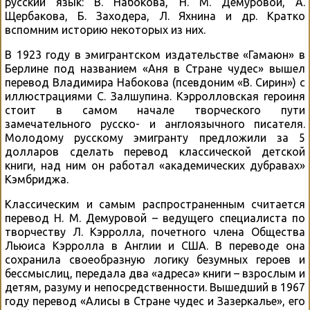
русский язык: В. Набокова, Н. М. Демуровой, А.
Щербакова, Б. Заходера, Л. Яхнина и др. Кратко
вспомним историю некоторых из них.
В 1923 году в эмигрантском издательстве «Гамаюн» в
Берлине под названием «Аня в Стране чудес» вышел
перевод Владимира Набокова (псевдоним «В. Сирин») с
иллюстрациями С. Залшупина. Кэрролловская героиня
стоит в самом начале творческого пути
замечательного русско- и англоязычного писателя.
Молодому русскому эмигранту предложили за 5
долларов сделать перевод классической детской
книги, над ним он работал «академических дубравах»
Кэмбриджа.
Классическим и самым распространенным считается
перевод Н. М. Демуровой – ведущего специалиста по
творчеству Л. Кэрролла, почетного члена Общества
Льюиса Кэрролла в Англии и США. В переводе она
сохранила своеобразную логику безумных героев и
бессмыслиц, передала два «адреса» книги – взрослым и
детям, разуму и непосредственности. Вышедший в 1967
году перевод «Алисы в Стране чудес и Зазеркалье», его