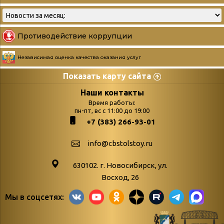
Противодействие коррупции
Независимая оценка качества оказания услуг
Показать карту сайта
Страницы
Категории
Наши контакты
Время работы:
Главная
пн-пт, вс с 11:00 до 19:00
Бюллетень новых
+7 (383) 266-93-01
podvedenie-itogov-festivalya-
поступлений
paskhalnaya-palitra
Война. Народ.
info@cbstolstoy.ru
Друзья фестиваля и библиотеки
Победа.
630102. г. Новосибирск, ул.
Антикоррупция
«Истории
Восход, 26
Афиша
свидетели
Мы в соцсетях:
Библионочь – как ярмарка точь-в-
живые»
точь!
«Мне всё