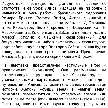
Искусство» традиционно дополняют различные
статуэтки и фигурки: Алиса, сидящая на грибочке с
чашечкой в руке работы бразильского художника
Ромеро Бритто (Romero Britto), Алиса с книгой и
котенком мастеров ярославской майолики Д. Олейника
и М. Яковлевой, Белый кролик и Чеширский кот Н.
Аверкиевой и Е. Крюченковой. Забавно выглядят часы с
Алисой, столик с чашками, сервированный для
безумного чаепития, набор симпатичных скульптурок-
карт работы скульптора Витторио Сабадина, как будто
сошедших со страниц прекрасной книги «Приключения
Алисы в Стране чудес» из серии «Книга + Эпоха».
На выставке представлены настольные игры –
приключения («ходилки»). Они рассчитаны на
коллективную игру: яркое поле Страны чудес с
увлекательными картинками поможет проследить
путешествия Алисы, вспомнить главных героев этой
истории. Жетоны «съешь меня» и «выпей меня»
позволят переместиться по стрелочке вперед или
остаться на месте (если выпало переместиться назад).
При попадании на фиолетовую клеточку игрок должен