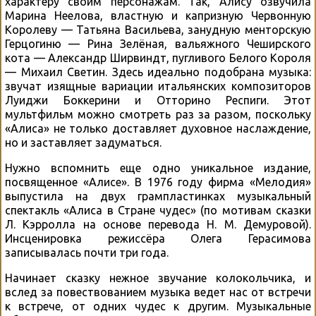
характеру своим персонажам. Так, Алису озвучила
Марина Неелова, властную и капризную Червонную
Королеву — Татьяна Васильева, занудную менторскую
Герцогиню — Рина Зелёная, вальяжного Чеширского
кота — Александр Ширвиндт, пугливого Белого Короля
— Михаил Светин. Здесь идеально подобрана музыка:
звучат изящные вариации итальянских композиторов
Луиджи Боккерини и Отторино Респиги. Этот
мультфильм можно смотреть раз за разом, поскольку
«Алиса» не только доставляет духовное наслаждение,
но и заставляет задуматься.
Нужно вспомнить еще одно уникальное издание,
посвященное «Алисе». В 1976 году фирма «Мелодия»
выпустила на двух грампластинках музыкальный
спектакль «Алиса в Стране чудес» (по мотивам сказки
Л. Кэрролла на основе перевода Н. М. Демуровой).
Инсценировка режиссёра Олега Герасимова
записывалась почти три года.
Начинает сказку нежное звучание колокольчика, и
вслед за повествованием музыка ведет нас от встречи
к встрече, от одних чудес к другим. Музыкальные