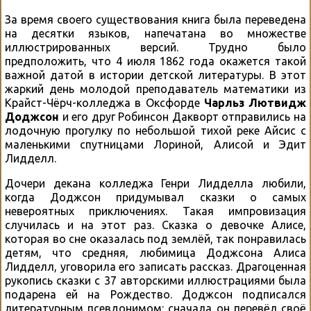
За время своего существования книга была переведена
на десятки языков, напечатана во множестве
иллюстрированных версий. Трудно было
предположить, что 4 июля 1862 года окажется такой
важной датой в истории детской литературы. В этот
жаркий день молодой преподаватель математики из
Крайст-Чёрч-колледжа в Оксфорде
Чарльз Лютвидж
Доджсон
и его друг Робинсон Дакворт отправились на
лодочную прогулку по небольшой тихой реке Айсис с
маленькими спутницами Лориной, Алисой и Эдит
Лидделл.
Дочери декана колледжа Генри Лидделла любили,
когда Доджсон придумывал сказки о самых
невероятных приключениях. Такая импровизация
случилась и на этот раз. Сказка о девочке Алисе,
которая во сне оказалась под землёй, так понравилась
детям, что средняя, любимица Доджсона Алиса
Лидделл, уговорила его записать рассказ. Драгоценная
рукопись сказки с 37 авторскими иллюстрациями была
подарена ей на Рождество. Доджсон подписался
литературным псевдонимом: сначала он перевёл своё