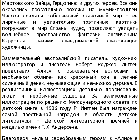
Мартовского Зайца, Герцогиню и других героев. Все они
оказались трогательно похожи на мумии-троллей.
Янссон создала собственный сказочный мир – её
лиричные и удивительно поэтичные картинки
погружают в мир Страны чудес, позволяют увидеть
волшебное пространство фантазии англичанина
Кэрролла глазами скандинавской сказочницы-
художницы.
Замечательный австралийский писатель, художник-
иллюстратор и писатель Роберт Роджер Ингпен
представил Алису с рыжеватыми волосами в
необычном облике– как красочный сон в летний
солнечный денек, неунывающая и немножко дерзкая. В
реалистичных иллюстрациях детально прорисованы
люди и необычные существа. За великолепные
иллюстрации по решению Международного совета по
детской книге в 1986 году Р. Ингпен был награжден
самой престижной наградой в области детской
литературы – Детской литературной премией и
медалью имени Г. Х. Андерсена.
Благодаря милым своеобразным героям к «Алисе в