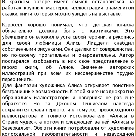
В кратком обзоре имеет смысл остановиться на
работах крупных мастеров иллюстрации знаменитой
сказки, книги которых можно увидеть на выставке.
Кэрролл хорошо понимал, что детская книжка
обязательно должна быть с картинками. Это
убеждение он вложил в уста своей героини, а рукопись
для своей любимицы Алисы Лидделл снабдил
собственными рисунками. Они далеки от совершенства,
но по-своему трогательны и очаровательны. Автор
постарался изобразить в них свое представление о
героях книги, об Алисе. Значение авторских
иллюстраций при всем их несовершенстве трудно
переоценить.
Для фантазии художника Алиса открывает поистине
безграничные возможности. К этой книге неоднократно
обращались иллюстраторы и наверняка не раз еще
обратятся. Но за Джоном Тенниелом навсегда
сохранится слава первого, и к тому же, превосходного
иллюстратора и тонкого истолкователя «Алисы в
Стране чудес», а потом и следующей за ней «Алисы в
Зазеркалье». Обе эти книги потребовали от художника
колоссальной изобретательности и незаурядной