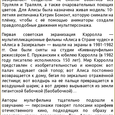
Труляля и Траляля, а также очаровательных поющих
цветов. Для Алисы была назначена живая модель: 10-
летняя англичанка Кэтрин Бомонт, которую снимали на
плёнку, чтобы с её помощью аниматоры создали
правдоподобные движения мультперсонажа.
Первая советская экранизация Кэрролла —
мультипликационные фильмы «Алиса в Стране чудес» и
«Алиса в Зазеркалье» — вышли на экраны в 1981-1982
гг. Они были сняты на студии «Киевнаучфильм»
режиссёром Е. Пружанским к юбилею Кэрролла (в 1982
году писателю исполнялось 150 лет). Мир Кэрролла
представлен с изобретательностью и юмором: вот
палач надувает свой топор; вот Алиса постоянно
возвращается к дому, бегая по зеркально отражённой
лестнице; вот волдырь на её пальце превращается в
воздушный шарик; а вот дерево вырывается из земли
гигантской бабочкой (баобабочкой)…
Авторы мультфильма тщательно подошли к
озвучанию — персонажи говорят голосами корифеев
отечественного кино, подходящих по образу и