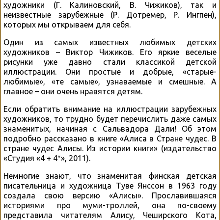
художники (Г. Калиновский, В. Чижиков), так и
неизвестные зарубежные (Р. Дотремер, Р. Ингпен),
которых мы открываем для себя.
Один из самых известных любимых детских
художников – Виктор Чижиков. Его яркие веселые
рисунки уже давно стали классикой детской
иллюстрации. Они простые и добрые, «старые-
любимые», «те самые», узнаваемые и смешные. А
главное – они очень нравятся детям.
Если обратить внимание на иллюстрации зарубежных
художников, то трудно будет перечислить даже самых
знаменитых, начиная с Сальвадора Дали! Об этом
подробно рассказано в книге «Алиса в Стране чудес. В
стране чудес Алисы. Из истории книги» (издательство
«Студия «4 + 4″», 2011).
Немногие знают, что знаменитая финская детская
писательница и художница Туве Янссон в 1963 году
создала свою версию «Алисы». Прославившаяся
историями про муми-троллей, она по-своему
представила читателям Алису, Чеширского Кота,