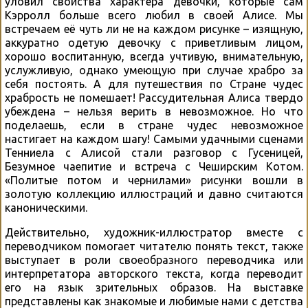
уловил свойства характера девочки, которые сам
Кэрролл больше всего любил в своей Алисе. Мы
встречаем её чуть ли не на каждом рисунке – изящную,
аккуратно одетую девочку с приветливым лицом,
хорошо воспитанную, всегда учтивую, внимательную,
услужливую, однако умеющую при случае храбро за
себя постоять. А для путешествия по Стране чудес
храбрость не помешает! Рассудительная Алиса твердо
убеждена – нельзя верить в невозможное. Но что
поделаешь, если в стране чудес невозможное
настигает на каждом шагу! Самыми удачными сценами
Тенниела с Алисой стали разговор с Гусеницей,
Безумное чаепитие и встреча с Чеширским Котом.
«Политые потом и чернилами» рисунки вошли в
золотую коллекцию иллюстраций и давно считаются
каноническими.
Действительно, художник-иллюстратор вместе с
переводчиком помогает читателю понять текст, также
выступает в роли своеобразного переводчика или
интерпретатора авторского текста, когда переводит
его на язык зрительных образов. На выставке
представлены как знакомые и любимые нами с детства