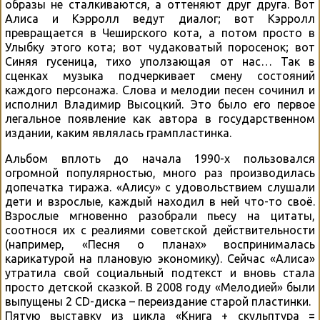
образы не сталкиваются, а оттеняют друг друга. Вот
Алиса и Кэрролл ведут диалог; вот Кэрролл
превращается в Чеширского кота, а потом просто в
Улыбку этого кота; вот чудаковатый поросенок; вот
Синяя гусеница, тихо уползающая от нас… Так в
сценках музыка подчеркивает смену состояний
каждого персонажа. Слова и мелодии песен сочинил и
исполнил Владимир Высоцкий. Это было его первое
легальное появление как автора в государственном
издании, каким являлась грампластинка.
Альбом вплоть до начала 1990-х пользовался
огромной популярностью, много раз производилась
допечатка тиража. «Алису» с удовольствием слушали
дети и взрослые, каждый находил в ней что-то своё.
Взрослые мгновенно разобрали пьесу на цитаты,
соотнося их с реалиями советской действительности
(например, «Песня о планах» воспринималась
карикатурой на плановую экономику). Сейчас «Алиса»
утратила свой социальный подтекст и вновь стала
просто детской сказкой. В 2008 году «Мелодией» были
выпущены 2 CD-диска – переиздание старой пластинки.
Пятую выставку из цикла «Книга + скульптура =