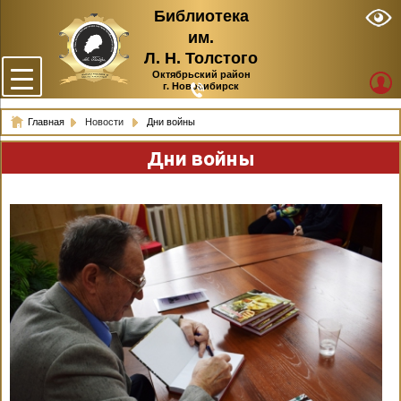
Библиотека
им.
Л. Н. Толстого
Октябрьский район
г. Новосибирск
Главная
Новости
Дни войны
Дни войны