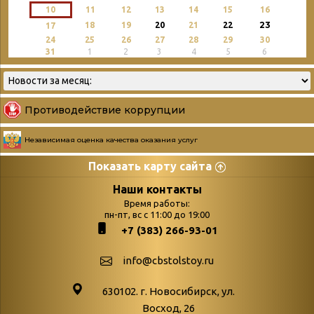
10
11
12
13
14
15
16
23
18
19
20
21
22
17
24
25
26
27
28
29
30
31
1
2
3
4
5
6
Противодействие коррупции
Независимая оценка качества оказания услуг
Показать карту сайта
Страницы
Категории
Наши контакты
Время работы:
Главная
пн-пт, вс с 11:00 до 19:00
Бюллетень новых
+7 (383) 266-93-01
podvedenie-itogov-festivalya-
поступлений
paskhalnaya-palitra
Война. Народ.
info@cbstolstoy.ru
Друзья фестиваля и библиотеки
Победа.
630102. г. Новосибирск, ул.
Антикоррупция
«Истории
Восход, 26