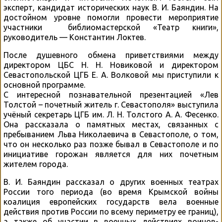
эксперт, кандидат исторических наук В. И. Баяндин. На
достойном уровне помогли провести мероприятие
участники библиомастерской «Театр книги»,
руководитель — Константин Локтев.
После душевного обмена приветствиями между
директором ЦБС Н. Н. Новиковой и директором
Севастопольской ЦГБ Е. А. Волковой мы приступили к
основной программе.
С интересной познавательной презентацией «Лев
Толстой – почетный житель г. Севастополя» выступила
учёный секретарь ЦГБ им. Л. Н. Толстого А. А. Фесенко.
Она рассказала о памятных местах, связанных с
пребыванием Льва Николаевича в Севастополе, о том,
что он несколько раз позже бывал в Севастополе и по
инициативе горожан является для них почетным
жителем города.
В. И. Баяндин рассказал о других военных театрах
России того периода (во время Крымской войны
коалиция европейских государств вела военные
действия против России по всему периметру ее границ),
а также об участии в военных действиях воинов-