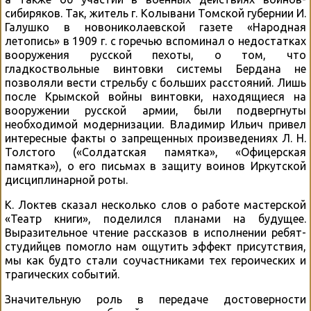
сибиряков. Так, житель г. Колывани Томской губернии И.
Галушко в новониколаевской газете «Народная
летопись» в 1909 г. с горечью вспоминал о недостатках
вооружения русской пехоты, о том, что
гладкоствольные винтовки системы Бердана не
позволяли вести стрельбу с больших расстояний. Лишь
после Крымской войны винтовки, находящиеся на
вооружении русской армии, были подвергнуты
необходимой модернизации. Владимир Ильич привел
интересные факты о запрещенных произведениях Л. Н.
Толстого («Солдатская памятка», «Офицерская
памятка»), о его письмах в защиту воинов Иркутской
дисциплинарной роты.
К. Локтев сказал несколько слов о работе мастерской
«Театр книги», поделился планами на будущее.
Выразительное чтение рассказов в исполнении ребят-
студийцев помогло нам ощутить эффект присутствия,
мы как будто стали соучастниками тех героических и
трагических событий.
Значительную роль в передаче достоверности