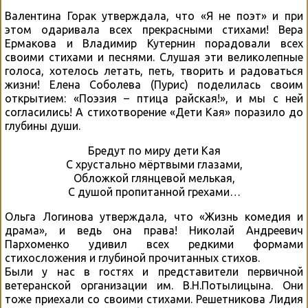
Валентина Горак утверждала, что «Я не поэт» и при
этом одаривала всех прекрасными стихами! Вера
Ермакова и Владимир Кутернин порадовали всех
своими стихами и песнями. Слушая эти великолепные
голоса, хотелось летать, петь, творить и радоваться
жизни! Елена Соболева (Пурис) поделилась своим
открытием: «Поэзия – птица райская!», и мы с ней
согласились! А стихотворение «Дети Кая» поразило до
глубины души.
Бредут по миру дети Кая
С хрустально мёртвыми глазами,
Обложкой глянцевой мелькая,
С душой пропитанной грехами…
Ольга Логинова утверждала, что «Жизнь комедия и
драма», и ведь она права! Николай Андреевич
Пархоменко удивил всех редкими формами
стихосложения и глубиной прочитанных стихов.
Были у нас в гостях и представители первичной
ветеранской организации им. В.Н.Потылицына. Они
тоже приехали со своими стихами. Решетникова Лидия