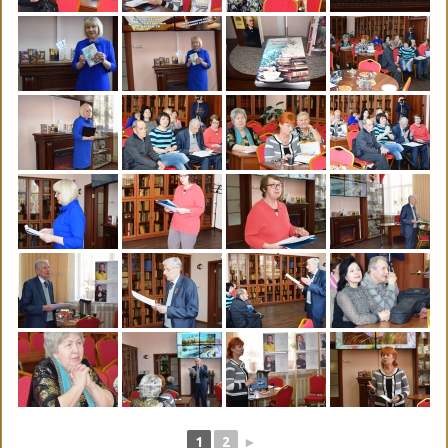
1
2
►