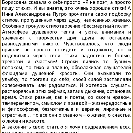
Борисовна сказала о себе просто: «Я не поэт, а просто
пишу стихи». И вы знаете, это очень хорошие стихи! А
Нина Александровна Путро прочитала свою подборку
стихов, пропущенных через душу, написанных жизнью.
Особенно тронуло стихотворение «Бессмертный полк».
Атмосфера душевного тепла и уюта, внимания и
уважения к творчеству друг друга не оставила
равнодушными никого. Чувствовалось, что люди
пришли не просто посидеть и отдохнуть, но и
поделиться через свои стихи радостью и болью,
тревогой и счастьем! Строки лились то бурным
потоком, то тихо и плавно, обволакивая слушателей
флюидами душевной красоты. Они вызывали то
улыбку, то трогали до слёз, своей силой заставляли
сопереживать или радоваться. И хотелось слушать,
растворяясь в этих рифмах, затаив дыхание, остановив
время. Стихи разные, как и поэты, со своим нравом,
темпераментом, смыслом и правдой – жизнерадостные
и философские, безмятежные и дерзкие, лиричные и
страстные… Но все они о главном – о жизни, о счастье,
о любви и красоте.
А закончить свою статью я хочу поздравлением всех,
кто живёт поэзией с праздником!