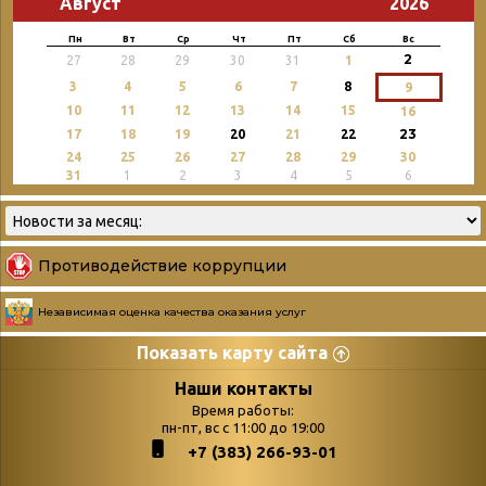
Август
2026
Пн
Вт
Ср
Чт
Пт
Сб
Вс
2
27
28
29
30
31
1
3
4
5
6
7
8
9
10
11
12
13
14
15
16
23
17
18
19
20
21
22
24
25
26
27
28
29
30
31
1
2
3
4
5
6
Противодействие коррупции
Независимая оценка качества оказания услуг
Показать карту сайта
Страницы
Категории
Наши контакты
Время работы:
Главная
пн-пт, вс с 11:00 до 19:00
Бюллетень новых
+7 (383) 266-93-01
podvedenie-itogov-festivalya-
поступлений