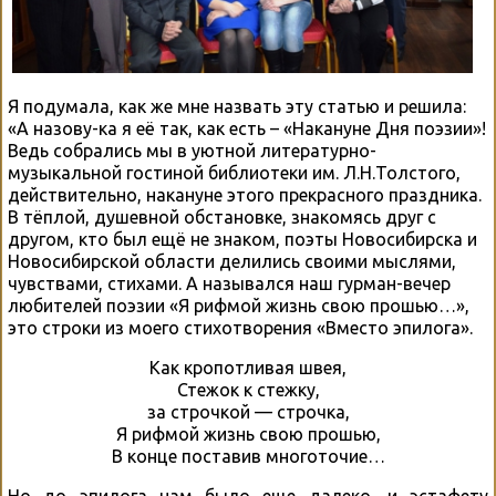
Я подумала, как же мне назвать эту статью и решила:
«А назову-ка я её так, как есть – «Накануне Дня поэзии»!
Ведь собрались мы в уютной литературно-
музыкальной гостиной библиотеки им. Л.Н.Толстого,
действительно, накануне этого прекрасного праздника.
В тёплой, душевной обстановке, знакомясь друг с
другом, кто был ещё не знаком, поэты Новосибирска и
Новосибирской области делились своими мыслями,
чувствами, стихами. А назывался наш гурман-вечер
любителей поэзии «Я рифмой жизнь свою прошью…»,
это строки из моего стихотворения «Вместо эпилога».
Как кропотливая швея,
Стежок к стежку,
за строчкой — строчка,
Я рифмой жизнь свою прошью,
В конце поставив многоточие…
Но до эпилога нам было еще далеко, и эстафету