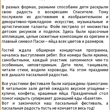
В разных формах, разными способами дети раскрыли
свою радость о воскресшем Спасителе. Тому
послужили их достижения в изобразительном и
декоративно-прикладном искусстве, музыкальные и
артистические таланты. Фойе пестрело от множества
детских рисунков и поделок. Здесь были красочные
аппликации, целые сюжетные композиции из оригами и
главный символ Пасхи – яйца всех цветов и размеров.
Гостей ждала обширная концертная программа,
начались выступления ребят. Все номера были яркими,
самобытными, каждый участник запомнился чем-то
особенным, неповторимым. Дети пели, танцевали,
читали стихи, водили хороводы. На этом празднике
всё дышало пасхальной радостью.
Все участники фестиваля были награждены грамотами.
В читальном зале детей ожидало вкусное угощенье –
куличи, конфеты, крашеные яйца. Праздничный стол
помог накрыть супермакет домашней еды «Бахетле».
Вот и закончился наш пасхальный фестиваль, а
пасхальная радость пусть не кончается весь год!