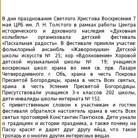
В дни празднования Светлого Христова Воскресения 7
мая ЦРБ им. Л. Н. Толстого в рамках работы Центра
исторического и духовного наследия «Духовная
колыбель» организовала детский фестиваль
«Пасхальная радость». В фестивале приняли участие:
фольклорный ансамбль «Жаворонушки» Детской
школы искусств № 25; хор «Вдохновение» Хоровой
детской музыкальной школы № 19; учащиеся
воскресных школ: храма во имя св. прв. Лазаря
Четверодневного г. Объ, храма в честь Покрова
Пресвятой Богородицы, храма в честь Всех святых,
храма в честь Успения Пресвятой Богородицы.
Присутствовали учащиеся 3-х классов 202 школы,
дети-инвалиды школы-интерната № 152.
С приветственным словом к участникам и гостям
фестиваля обратился настоятель храма в честь Всех
святых протоиерей Константин Пантюхов. Дети узнали
о традициях и истории праздника, а также почему на
Пасху красят и дарят друг другу яйца, что такое
тропарь и о многих других интересных вещах.