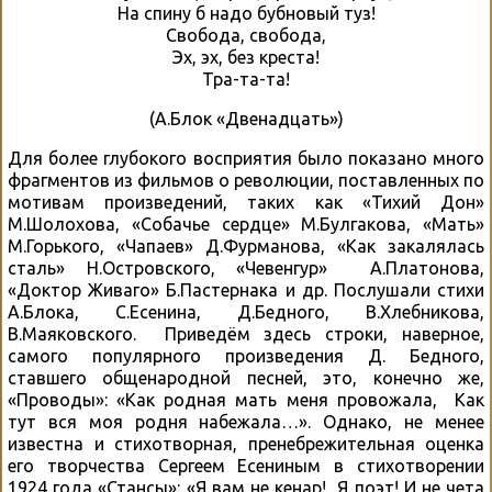
На спину б надо бубновый туз!
Свобода, свобода,
Эх, эх, без креста!
Тра-та-та!
(А.Блок «Двенадцать»)
Для более глубокого восприятия было показано много
фрагментов из фильмов о революции, поставленных по
мотивам произведений, таких как «Тихий Дон»
М.Шолохова, «Собачье сердце» М.Булгакова, «Мать»
М.Горького, «Чапаев» Д.Фурманова, «Как закалялась
сталь» Н.Островского, «Чевенгур» А.Платонова,
«Доктор Живаго» Б.Пастернака и др. Послушали стихи
А.Блока, С.Есенина, Д.Бедного, В.Хлебникова,
В.Маяковского. Приведём здесь строки, наверное,
самого популярного произведения Д. Бедного,
ставшего общенародной песней, это, конечно же,
«Проводы»: «Как родная мать меня провожала, Как
тут вся моя родня набежала…». Однако, не менее
известна и стихотворная, пренебрежительная оценка
его творчества Сергеем Есениным в стихотворении
1924 года «Стансы»: «Я вам не кенар! Я поэт! И не чета