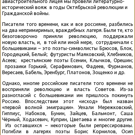
авиастроительного лицея мы провели литературно-
исторический вояж в годы Октябрьской революции и
Гражданской войны.
Писатели того времени, как и все россияне, разбились
на два непримиримых, враждебных лагеря. Были те, кто
безоговорочно приняли революцию, поддержали
новую власть, и, в той или иной мере, сотрудничали с
большевиками – это поэты-символисты Брюсов, Блок,
Городецкий, Белый; футуристы Маяковский, Хлебников,
Асеев; крестьянские поэты Есенин, Клычков, Орешин;
прозаики Горький, Серафимович, Фадеев, Фурманов,
Вересаев, Бабель, Эренбург, Платонов, Зощенко и др.
Однако, многие российские писатели того времени не
восприняли революцию и власть Советов. Из-за
разногласий с большевиками им пришлось покинуть
Россию. Впоследствии этот «исход» был назван
«первой волной эмиграции». Уехали Мережковский,
Гиппиус, Набоков, Бунин, Зайцев, Бальмонт, Саша
Чёрный, Ходасевич, Куприн, Цветаева и многие другие.
Из оставшихся – некоторые были репрессированы.
Погибли в лагерях поэты Борис Корнилов, Осип