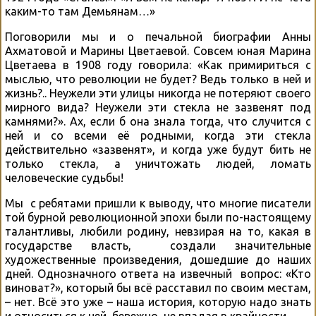
каким-то там Демьянам…»
Поговорили мы и о печальной биографии Анны
Ахматовой и Марины Цветаевой. Совсем юная Марина
Цветаева в 1908 году говорила: «Как примириться с
мыслью, что революции не будет? Ведь только в ней и
жизнь?.. Неужели эти улицы никогда не потеряют своего
мирного вида? Неужели эти стекла не зазвенят под
камнями?». Ах, если б она знала тогда, что случится с
ней и со всеми её родными, когда эти стекла
действительно «зазвенят», и когда уже будут бить не
только стекла, а уничтожать людей, ломать
человеческие судьбы!
Мы с ребятами пришли к выводу, что многие писатели
той бурной революционной эпохи были по-настоящему
талантливы, любили родину, невзирая на то, какая в
государстве власть, создали значительные
художественные произведения, дошедшие до наших
дней. Однозначного ответа на извечный вопрос: «Кто
виноват?», который бы всё расставил по своим местам,
– нет. Всё это уже – наша история, которую надо знать