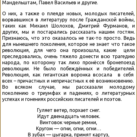
Мандельштам, Павел Васильев и другие.
О них, а также о плеяде новых, молодых писателей,
ворвавшихся в литературу после Гражданской войны,
таких как Михаил Шолохов, Дмитрий Фурманов, и
других, мы и постарались рассказать нашим гостям.
Признаюсь, что это оказалось не так-то просто. Ведь
для нынешнего поколения, которое не знает что такое
революция, для чего она произошла, какие цели
преследовались, очень тяжело донести всю трагедию
народа, по которому так лихо пронёсся бронепоезд
революции. Не было побеждённых и победителей.
Революция, как гигантская воронка всосала в себя
всех – причастных и непричастных к её возникновению.
Во всяком случае, мы рассказали молодому
поколению о триумфах и падениях, о литературных
успехах и гонениях российских писателей и поэтов.
Гуляет ветер, порхает снег.
Идут двенадцать человек.
Винтовок черные ремни,
Кругом — огни, огни, огни…
В зубах — цыгарка, примят картуз,