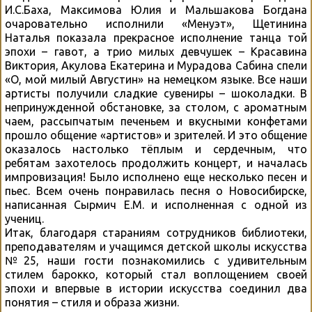
И.С.Баха, Максимова Юлия и Мальшакова Богдана
очаровательно исполнили «Менуэт», Щетинина
Наталья показала прекрасное исполнение танца той
эпохи – гавот, а трио милых девчушек – Красавина
Виктория, Акулова Екатерина и Мурадова Сабина спели
«О, мой милый Августин» на немецком языке. Все наши
артисты получили сладкие сувениры – шоколадки. В
непринужденной обстановке, за столом, с ароматным
чаем, рассыпчатым печеньем и вкусными конфетами
прошло общение «артистов» и зрителей. И это общение
оказалось настолько тёплым и сердечным, что
ребятам захотелось продолжить концерт, и началась
импровизация! Было исполнено еще несколько песен и
пьес. Всем очень понравилась песня о Новосибирске,
написанная Сырмич Е.М. и исполненная с одной из
учениц.
Итак, благодаря стараниям сотрудников библиотеки,
преподавателям и учащимся детской школы искусства
№25, наши гости познакомились с удивительным
стилем барокко, который стал воплощением своей
эпохи и впервые в истории искусства соединил два
понятия – стиля и образа жизни.