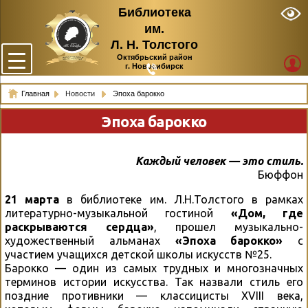
Библиотека
им.
Л. Н. Толстого
Октябрьский район
г. Новосибирск
Главная
Новости
Эпоха барокко
Эпоха барокко
Каждый человек — это стиль.
Бюффон
21 марта
в библиотеке им. Л.Н.Толстого в рамках
литературно-музыкальной гостиной
«Дом, где
раскрываются сердца»
, прошел музыкально-
художественный альманах
«Эпоха барокко»
с
участием учащихся детской школы искусств №25.
Барокко — один из самых трудных и многозначных
терминов истории искусства. Так назвали стиль его
поздние противники — классицисты XVIII века,