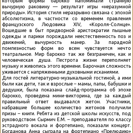
которым формы барокко напоминали странную
вычурную раковину — результат игры «неразумной
природы». История стиля неразрывно связана с эпохой
абсолютизма, в частности со временем правления
французского Людовика XIV, «Короля-Солнце».
Вошедшие в быт придворной аристократии пышные
одежды и парики порождали неестественность поз и
движений, вычурность манер. За парадной
помпезностью форм во всем чувствуется нечто
театральное. Мир барокко так же безграничен, как и
человеческая душа. Пестрота жизни переполняет
музыку и живопись этого времени. Барочная сложность
уживается с напряженными духовными исканиями.
Для гостей литературно-музыкальной гостиной, а ими
были как дети, так и взрослые – мамы, папы, бабушки и
дедушки, была показана слайд-программа об эпохе
барокко, проведена мини-викторина, где за каждый
правильный ответ выдавался жетон. Участники,
набравшие большее количество жетонов получили
призы – книги. Ребята из детской школы искусств, под
руководством Сырмич Е.М. – преподавателя по классу
эстрадного вокала и фортепиано, показали концерт.
Богданова Анна сыграла на фортепиано «Прелюдию»