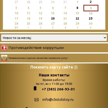
2
27
28
29
30
31
1
3
4
5
6
7
8
9
10
11
12
13
14
15
16
23
17
18
19
20
21
22
24
25
26
27
28
29
30
31
1
2
3
4
5
6
Противодействие коррупции
Независимая оценка качества оказания услуг
Показать карту сайта
Страницы
Категории
Наши контакты
Время работы:
Главная
пн-пт, вс с 11:00 до 19:00
Бюллетень новых
+7 (383) 266-93-01
podvedenie-itogov-festivalya-
поступлений
paskhalnaya-palitra
Война. Народ.
info@cbstolstoy.ru
Друзья фестиваля и библиотеки
Победа.