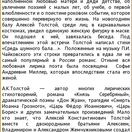
наполненном любовью матери и дяди детстве, об
увлечении поэзией с малых лет, об учебе, о первой
влюбленности и о поистине роковом событии, которое
совершенно перевернуло его жизнь. На новогоднем
балу Алексей Толстой, среди лиц в карнавальных
костюмах, увидел одинокую женскую фигурку в маске.
Он подошел к ней, завязалась беседа. Под
впечатлением этой встречи Толстой написал стихи
«Средь шумного бала…». Положенные на музыку П.И.
Чайковского эти строки превратились в едва ли не
самый популярный в России романс. Отныне вся
любовная лирика поэта была посвящена Софье
Андреевне Миллер, которая впоследствии стала его
женой.
А.К.Толстой — автор многих лирических
стихотворений, романа «Князь Серебряный»,
драматической поэмы «Дон Жуан», трагедии «Смерть
Иоанна Грозного», «Царь Фёдор Иоаннович», «Царь
Борис» и других замечательных произведений. Мало
кто знает, что Алексей Константинович Толстой
вместе с двоюродными братьями Алексеем,
Владимиром и Александром Жемчужниковыми создал