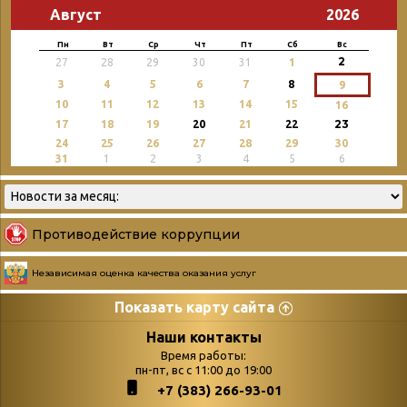
Август
2026
Пн
Вт
Ср
Чт
Пт
Сб
Вс
2
27
28
29
30
31
1
3
4
5
6
7
8
9
10
11
12
13
14
15
16
23
17
18
19
20
21
22
24
25
26
27
28
29
30
31
1
2
3
4
5
6
Противодействие коррупции
Независимая оценка качества оказания услуг
Показать карту сайта
Страницы
Категории
Наши контакты
Время работы:
Главная
пн-пт, вс с 11:00 до 19:00
Бюллетень новых
+7 (383) 266-93-01
podvedenie-itogov-festivalya-
поступлений