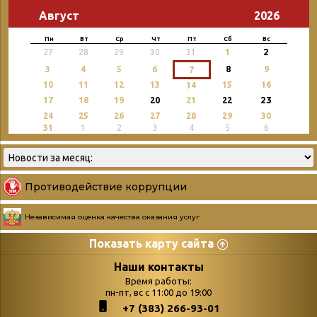
Август
2026
Пн
Вт
Ср
Чт
Пт
Сб
Вс
2
27
28
29
30
31
1
3
4
5
6
8
9
7
10
11
12
13
15
16
14
23
17
18
19
20
21
22
24
25
26
27
28
29
30
31
1
2
3
4
5
6
Противодействие коррупции
Независимая оценка качества оказания услуг
Показать карту сайта
Страницы
Категории
Наши контакты
Время работы:
Главная
пн-пт, вс с 11:00 до 19:00
Бюллетень новых
+7 (383) 266-93-01
podvedenie-itogov-festivalya-
поступлений