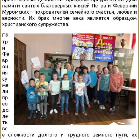
памяти святых благоверных князей Петра и Февронии
Муромских – покровителей семейного счастья, любви и
верности. Их брак многие века является образцом
христианского супружества.
Пё
тр
и
Фе
вр
он
ия
су
ме
ли
пр
ео
до
ле
ть
вс
е сложности долгого и трудного земного пути, их