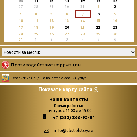
Пн
Вт
Ср
Чт
Пт
Сб
Вс
2
27
28
29
30
31
1
3
4
5
6
8
9
7
10
11
12
13
15
16
14
23
17
18
19
20
21
22
24
25
26
27
28
29
30
31
1
2
3
4
5
6
Противодействие коррупции
Независимая оценка качества оказания услуг
Показать карту сайта
Страницы
Категории
Наши контакты
Время работы:
Главная
пн-пт, вс с 11:00 до 19:00
Бюллетень новых
+7 (383) 266-93-01
podvedenie-itogov-festivalya-
поступлений
paskhalnaya-palitra
Война. Народ.
info@cbstolstoy.ru