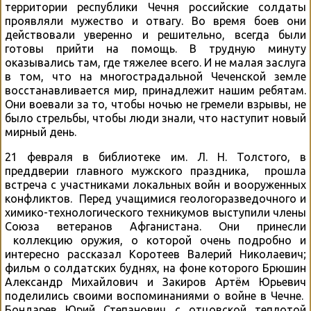
территории республики Чечня российские солдаты
проявляли мужество и отвагу. Во время боев они
действовали уверенно и решительно, всегда были
готовы прийти на помощь. В трудную минуту
оказывались там, где тяжелее всего. И не малая заслуга
в том, что на многострадальной Чеченской земле
восстанавливается мир, принадлежит нашим ребятам.
Они воевали за то, чтобы ночью не гремели взрывы, не
было стрельбы, чтобы люди знали, что наступит новый
мирный день.
21 февраля в библиотеке им. Л. Н. Толстого, в
преддверии главного мужского праздника, прошла
встреча с участниками локальных войн и вооруженных
конфликтов. Перед учащимися геологоразведочного и
химико-технологического техникумов выступили члены
Союза ветеранов Афганистана. Они принесли
коллекцию оружия, о которой очень подробно и
интересно рассказал Коротеев Валерий Николаевич;
фильм о солдатских буднях, на фоне которого Брюшин
Александр Михайлович и Закиров Артём Юрьевич
поделились своими воспоминаниями о войне в Чечне.
Бондарев Юрий Степанович с отцовской теплотой