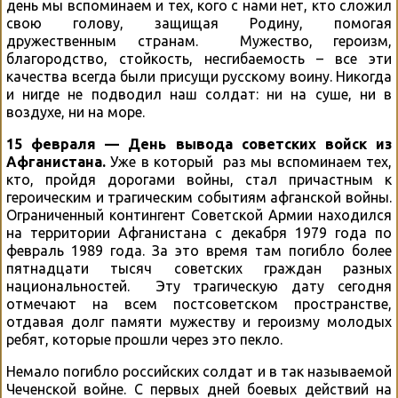
день мы вспоминаем и тех, кого с нами нет, кто сложил
свою голову, защищая Родину, помогая
дружественным странам. Мужество, героизм,
благородство, стойкость, несгибаемость – все эти
качества всегда были присущи русскому воину. Никогда
и нигде не подводил наш солдат: ни на суше, ни в
воздухе, ни на море.
15 февраля — День вывода советских войск из
Афганистана.
Уже в который раз мы вспоминаем тех,
кто, пройдя дорогами войны, стал причастным к
героическим и трагическим событиям афганской войны.
Ограниченный контингент Советской Армии находился
на территории Афганистана с декабря 1979 года по
февраль 1989 года. За это время там погибло более
пятнадцати тысяч советских граждан разных
национальностей. Эту трагическую дату сегодня
отмечают на всем постсоветском пространстве,
отдавая долг памяти мужеству и героизму молодых
ребят, которые прошли через это пекло.
Немало погибло российских солдат и в так называемой
Чеченской войне. С первых дней боевых действий на