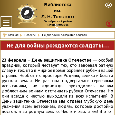
Библиотека
им.
Л. Н. Толстого
Октябрьский район
г. Новосибирск
Главная
Новости
Не для войны рождаются солдаты…
Не для войны рождаются солдаты…
23 февраля
–
День защитника Отечества
— особый
праздник, который чествует тех, кто завоевал ратную
славу и тех, кто в мирное время охраняет рубежи нашей
страны. Необъятны просторы Родины, велика и богата
русская земля. Не раз она подвергалась серьёзным
испытаниям, не единожды приходилось нашим
доблестным воинам отстаивать рубежи Отечества. Но
они всегда с честью выходили из всех испытаний. В
День защитника Отечества мы отдаём глубокую дань
уважения всем ветеранам, людям, которые достойно
постояли за родную землю. Честь и хвала им! В этот