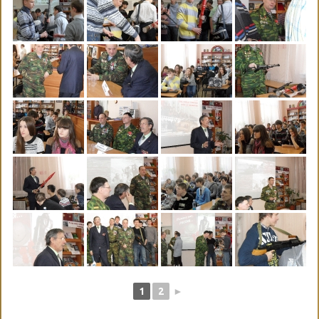
1
2
►