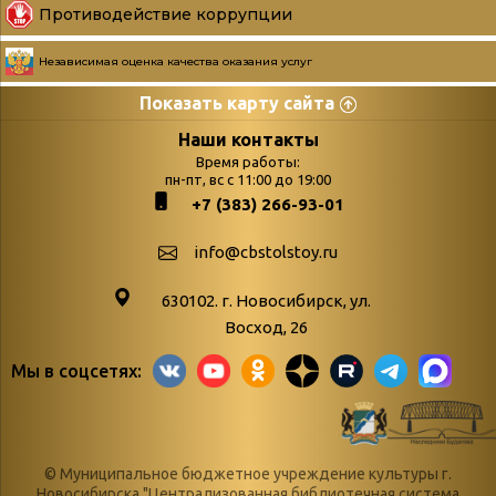
Противодействие коррупции
Независимая оценка качества оказания услуг
Показать карту сайта
Страницы
Категории
Наши контакты
Время работы:
Главная
пн-пт, вс с 11:00 до 19:00
Бюллетень новых
+7 (383) 266-93-01
podvedenie-itogov-festivalya-
поступлений
paskhalnaya-palitra
Война. Народ.
info@cbstolstoy.ru
Друзья фестиваля и библиотеки
Победа.
630102. г. Новосибирск, ул.
Антикоррупция
«Истории
Восход, 26
Афиша
свидетели
Мы в соцсетях:
Библионочь – как ярмарка точь-в-
живые»
точь!
«Мне всё
Библиотекарям
снятся
© Муниципальное бюджетное учреждение культуры г.
Конференции, семинары,
военной поры
Новосибирска "Централизованная библиотечная система