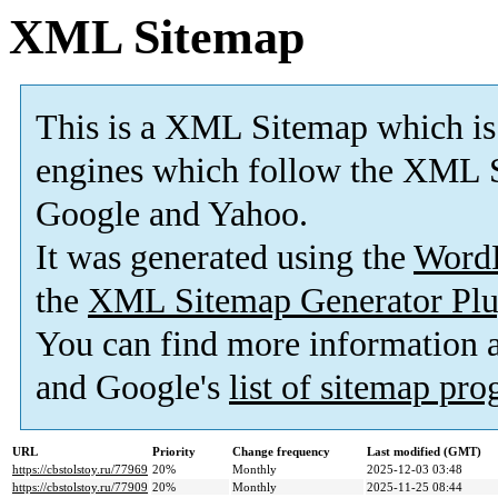
XML Sitemap
This is a XML Sitemap which is
engines which follow the XML S
Google and Yahoo.
It was generated using the
Word
the
XML Sitemap Generator Plu
You can find more information
and Google's
list of sitemap pr
URL
Priority
Change frequency
Last modified (GMT)
https://cbstolstoy.ru/77969
20%
Monthly
2025-12-03 03:48
https://cbstolstoy.ru/77909
20%
Monthly
2025-11-25 08:44