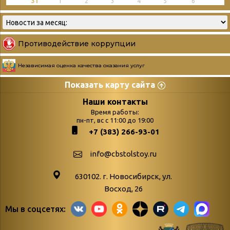
31
1
2
3
4
5
6
Противодействие коррупции
Независимая оценка качества оказания услуг
Показать карту сайта
Страницы
Категории
Наши контакты
Время работы:
Главная
пн-пт, вс с 11:00 до 19:00
Бюллетень новых
+7 (383) 266-93-01
podvedenie-itogov-festivalya-
поступлений
paskhalnaya-palitra
Война. Народ.
info@cbstolstoy.ru
Друзья фестиваля и библиотеки
Победа.
630102. г. Новосибирск, ул.
Антикоррупция
«Истории
Восход, 26
Афиша
свидетели
Мы в соцсетях:
Библионочь – как ярмарка точь-в-
живые»
точь!
«Мне всё