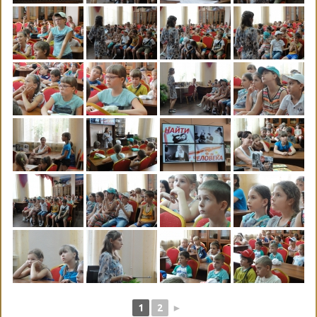
1
2
►