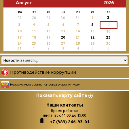
Август
2026
Пн
Вт
Ср
Чт
Пт
Сб
Вс
2
27
28
29
30
31
1
3
4
5
6
7
8
9
10
11
12
13
14
15
16
23
17
18
19
20
21
22
24
25
26
27
28
29
30
31
1
2
3
4
5
6
Противодействие коррупции
Независимая оценка качества оказания услуг
Показать карту сайта
Страницы
Категории
Наши контакты
Время работы:
Главная
пн-пт, вс с 11:00 до 19:00
Бюллетень новых
+7 (383) 266-93-01
podvedenie-itogov-festivalya-
поступлений